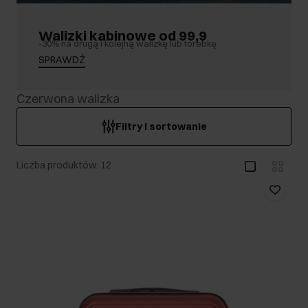
Walizki kabinowe od 99,9
-30% na drugą i kolejną walizkę lub torebkę
SPRAWDŹ
Czerwona walizka
Filtry i sortowanie
Liczba produktów: 12