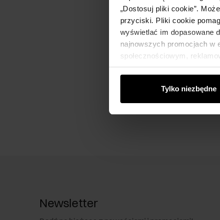
„Dostosuj pliki cookie”. Moż
przyciski. Pliki cookie poma
wyświetlać im dopasowane do
najnowszych promocjach w e-
społecznościowym, reklamow
od Ciebie lub uzyskanymi po
Tylko niezbędne
Newsletter