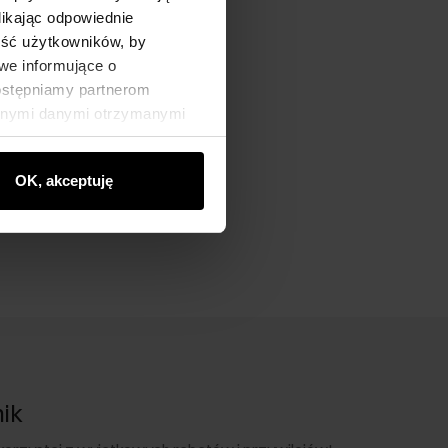
likając odpowiednie
ność użytkowników, by
we informujące o
dostępniamy partnerom
innymi danymi otrzymanymi
OK, akceptuję
nik