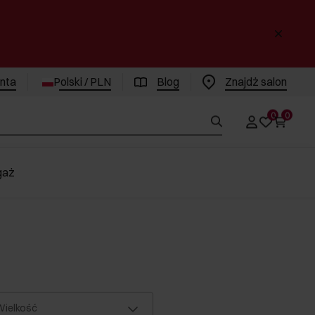
enta
Polski / PLN
Blog
Znajdż salon
0
0
gaż
ielkość