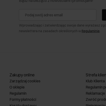
Bądź na bieżąco z nowościami i promocjami!
Wprowadzając i zatwierdzając swoje dane wyrażasz zg
newslettera na zasadach określonych w
Regulaminie
.
Zakupy online
Strefa klie
Zarządzaj cookies
Klub Klienta
O sklepie
Regulamin p
Regulamin
Reklamacje
Formy płatności
Zwróć prod
Koszty dostawy
Pielęgnacja