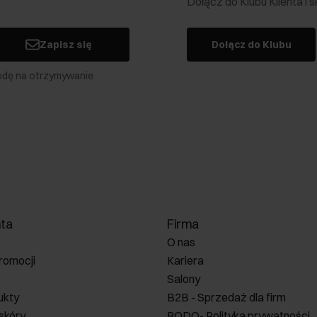
Dołącz do Klubu Klienta i
Zapisz się
Dołącz do Klubu
odę na otrzymywanie
nta
Firma
O nas
romocji
Kariera
Salony
ukty
B2B - Sprzedaż dla firm
 skóry
RODO- Polityka prywatności