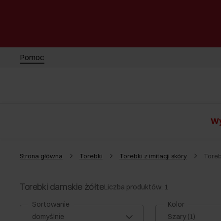
Pomoc
Wy
Strona główna
Torebki
Torebki z imitacji skóry
Toreb
Torebki damskie żółte
Liczba produktów: 1
Sortowanie
Kolor