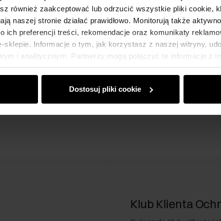
esz również zaakceptować lub odrzucić wszystkie pliki cookie, k
gają naszej stronie działać prawidłowo. Monitorują także aktyw
 ich preferencji treści, rekomendacje oraz komunikaty reklamo
sklepie. Informacje o tym, jak korzystasz z naszej witryny, u
ym i analitycznym. Partnerzy mogą połączyć te informacje z 
dczas korzystania z ich usług.
Dostosuj pliki cookie
Klub Klienta Och