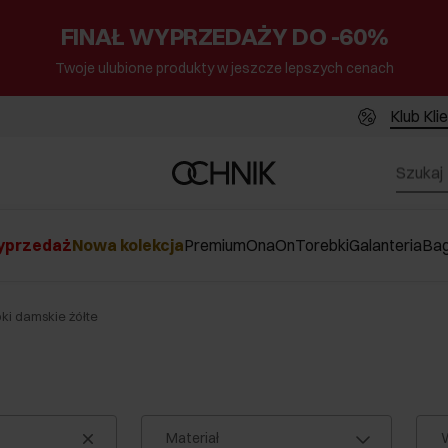
FINAŁ WYPRZEDAŻY DO -60%
Twoje ulubione produkty w jeszcze lepszych cenach
Klub Kli
przedaż
Nowa kolekcja
Premium
Ona
On
Torebki
Galanteria
Ba
ki damskie żółte
Materiał
W