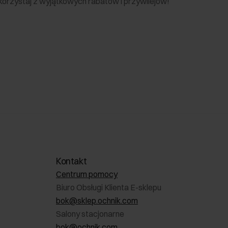
 skorzystaj z wyjątkowych rabatów i przywilejów!
Kontakt
Centrum pomocy
Biuro Obsługi Klienta E-sklepu
bok@sklep.ochnik.com
Salony stacjonarne
bok@ochnik.com