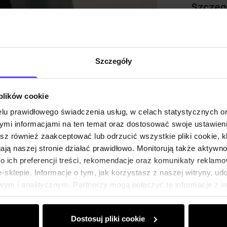
Szczeg
Skład
Szczegóły
Opinie
 plików cookie
lu prawidłowego świadczenia usług, w celach statystycznych 
mi informacjami na ten temat oraz dostosować swoje ustawieni
esz również zaakceptować lub odrzucić wszystkie pliki cookie, k
gają naszej stronie działać prawidłowo. Monitorują także aktyw
 ich preferencji treści, rekomendacje oraz komunikaty reklamo
sklepie. Informacje o tym, jak korzystasz z naszej witryny, u
ym i analitycznym. Partnerzy mogą połączyć te informacje z 
dczas korzystania z ich usług.
Dostosuj pliki cookie