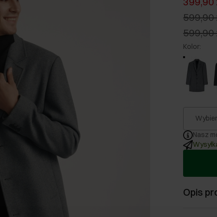
399,90 
599,90 
599,90 
Kolor
:
Wybier
Nasz mo
Wysyłka
Opis pr