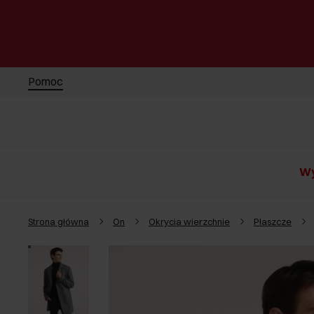
Pomoc
Wy
Strona główna
On
Okrycia wierzchnie
Płaszcze