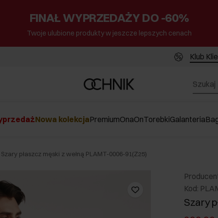
FINAŁ WYPRZEDAŻY DO -60%
Twoje ulubione produkty w jeszcze lepszych cenach
Klub Kli
przedaż
Nowa kolekcja
Premium
Ona
On
Torebki
Galanteria
Ba
Szary płaszcz męski z wełną PLAMT-0006-91(Z25)
Producen
Kod: PLA
Szary p