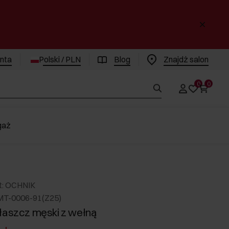
enta
Polski / PLN
Blog
Znajdż salon
0
0
gaż
t: OCHNIK
MT-0006-91(Z25)
łaszcz męski z wełną