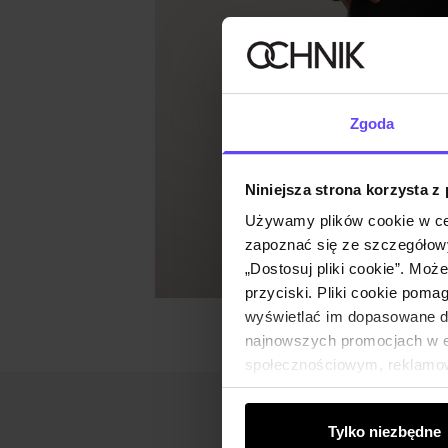
Zgoda
Niniejsza strona korzysta z
Używamy plików cookie w ce
zapoznać się ze szczegółowy
„Dostosuj pliki cookie”. Moż
przyciski. Pliki cookie poma
wyświetlać im dopasowane do
najnowszych promocjach w e-
społecznościowym, reklamow
od Ciebie lub uzyskanymi po
Tylko niezbędne