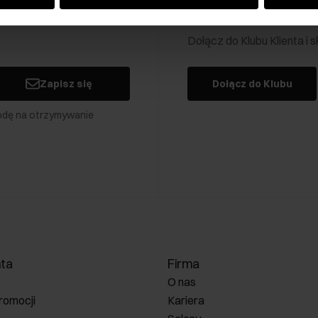
Klub Klienta Och
Dołącz do Klubu Klienta i
Zapisz się
Dołącz do Klubu
odę na otrzymywanie
nta
Firma
O nas
romocji
Kariera