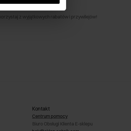
nik
 skorzystaj z wyjątkowych rabatów i przywilejów!
Kontakt
Centrum pomocy
Biuro Obsługi Klienta E-sklepu