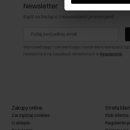
Newsletter
Bądź na bieżąco z nowościami i promocjami!
Wprowadzając i zatwierdzając swoje dane wyrażasz zg
newslettera na zasadach określonych w
Regulaminie
.
Zakupy online
Strefa klie
Zarządzaj cookies
Klub Klienta
O sklepie
Regulamin p