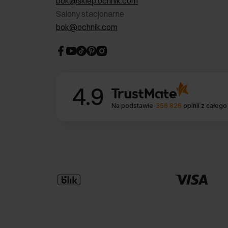
bok@sklep.ochnik.com
Salony stacjonarne
bok@ochnik.com
4.9
Na podstawie
356 826
opinii
z całego