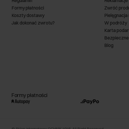
Regulamin
Reklamacje
Formy płatności
Zwróć prod
Koszty dostawy
Pielęgnacja
Jak dokonać zwrotu?
W podróży
Karta poda
Bezpieczne
Blog
Formy płatności
©
Sklep internetowy OCHNIK
2026
. All Right Reserved.