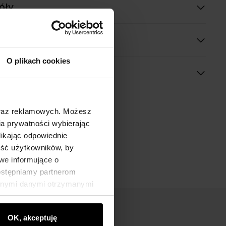
óły
O plikach cookies
oraz reklamowych. Możesz
a prywatności wybierając
likając odpowiednie
ność użytkowników, by
we informujące o
dostępniamy partnerom
innymi danymi otrzymanymi
OK, akceptuję