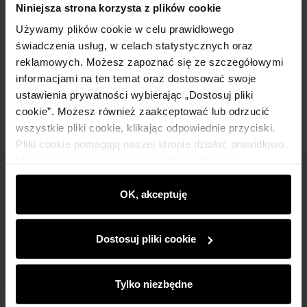
Niniejsza strona korzysta z plików cookie
Używamy plików cookie w celu prawidłowego
Skład
świadczenia usług, w celach statystycznych oraz
reklamowych. Możesz zapoznać się ze szczegółowymi
informacjami na ten temat oraz dostosować swoje
Opinie
ustawienia prywatności wybierając „Dostosuj pliki
cookie”. Możesz również zaakceptować lub odrzucić
wszystkie pliki cookie, klikając odpowiednie przyciski.
Pliki cookie pomagają naszej stronie działać prawidłowo.
Monitorują także aktywność użytkowników, by
wyświetlać im dopasowane do ich preferencji treści,
Newsletter
rekomendacje oraz komunikaty reklamowe informujące o
OK, akceptuję
Bądź na bieżąco z nowościami i promocjami!
najnowszych promocjach w e-sklepie. Informacje o tym,
jak korzystasz z naszej witryny, udostępniamy
Dostosuj pliki cookie
partnerom społecznościowym, reklamowym i
analitycznym. Partnerzy mogą połączyć te informacje z
innymi danymi otrzymanymi od Ciebie lub uzyskanymi
Tylko niezbędne
podczas korzystania z ich usług.
Zapisz się