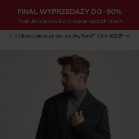
FINAŁ WYPRZEDAŻY DO -60%
Twoje ulubione produkty w jeszcze lepszych cenach
Grafitowy płaszcz męski z wełną PLAMT-0006-96(Z25)