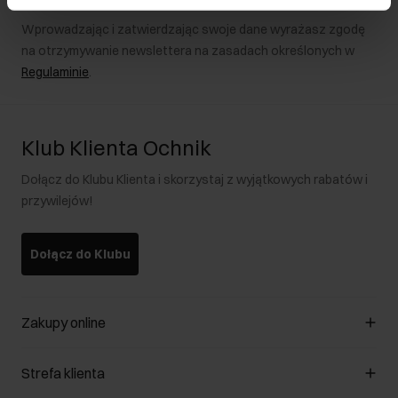
Wprowadzając i zatwierdzając swoje dane wyrażasz zgodę
na otrzymywanie newslettera na zasadach określonych w
Regulaminie
.
Klub Klienta Ochnik
Dołącz do Klubu Klienta i skorzystaj z wyjątkowych rabatów i
przywilejów!
Dołącz do Klubu
Zakupy online
Zarządzaj cookies
Strefa klienta
O sklepie