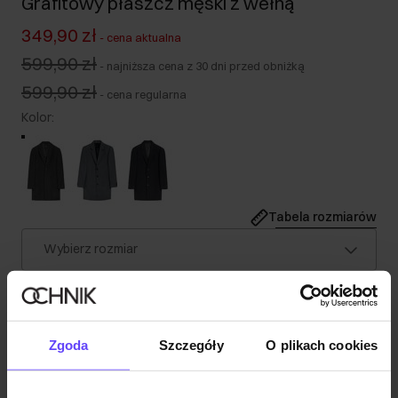
Grafitowy płaszcz męski z wełną
349,90 zł
-
cena aktualna
599,90 zł
-
najniższa cena z 30 dni przed obniżką
599,90 zł
-
cena regularna
Kolor
:
Tabela rozmiarów
Wybierz rozmiar
Nasz model ma 187 cm wzrostu i nosi rozmiar M.
Wysyłka w 1 dzień roboczy
Opis produktu
Zgoda
Szczegóły
O plikach cookies
Szczegóły