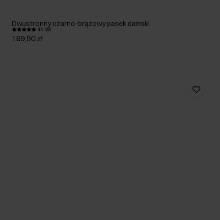
Dwustronny czarno-brązowy pasek damski
4.9 (89)
169,90 zł