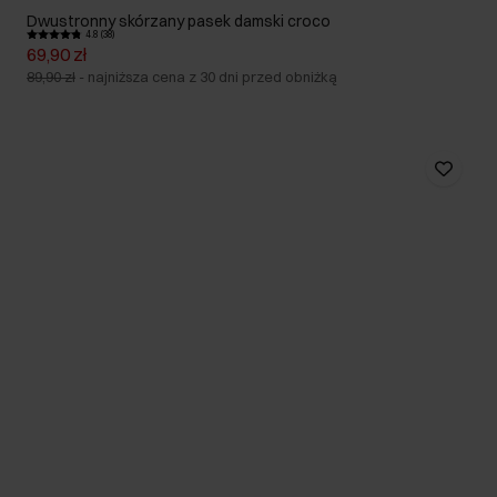
Dwustronny skórzany pasek damski croco
4.8 (38)
69,90 zł
89,90 zł
-
najniższa cena z 30 dni przed obniżką