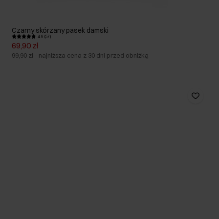
Czarny skórzany pasek damski
4.9 (57)
69,90 zł
99,90 zł
-
najniższa cena z 30 dni przed obniżką