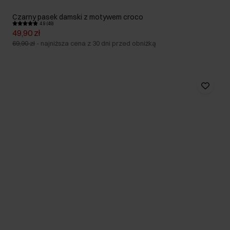
Czarny pasek damski z motywem croco
4.9 (49)
49,90 zł
69,90 zł
-
najniższa cena z 30 dni przed obniżką