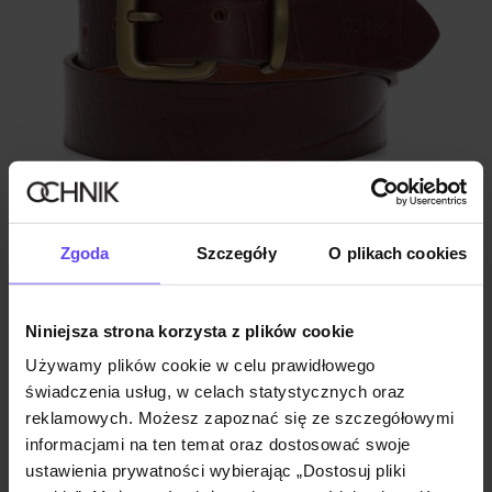
Skórzany pasek damski croco
Zgoda
Szczegóły
O plikach cookies
5.0 (26)
99,90 zł
Niniejsza strona korzysta z plików cookie
Używamy plików cookie w celu prawidłowego
świadczenia usług, w celach statystycznych oraz
reklamowych. Możesz zapoznać się ze szczegółowymi
informacjami na ten temat oraz dostosować swoje
ustawienia prywatności wybierając „Dostosuj pliki