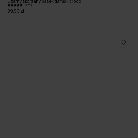
Czarny skórzany pasek damski croco
5.0 (26)
99,90 zł