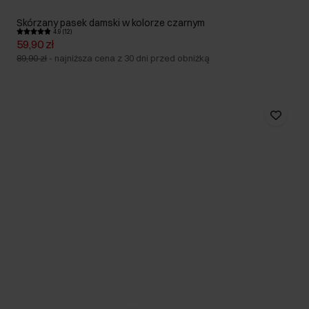
Skórzany pasek damski w kolorze czarnym
4.9 (12)
59,90 zł
89,90 zł
-
najniższa cena z 30 dni przed obniżką