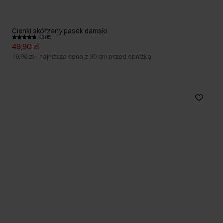
Cienki skórzany pasek damski
4.8 (15)
49,90 zł
79,90 zł
-
najniższa cena z 30 dni przed obniżką