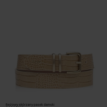
Beżowy skórzany pasek damski