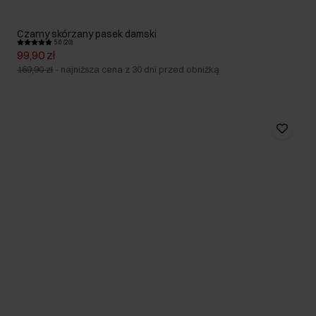
Czarny skórzany pasek damski
5.0 (20)
99,90 zł
169,90 zł
-
najniższa cena z 30 dni przed obniżką