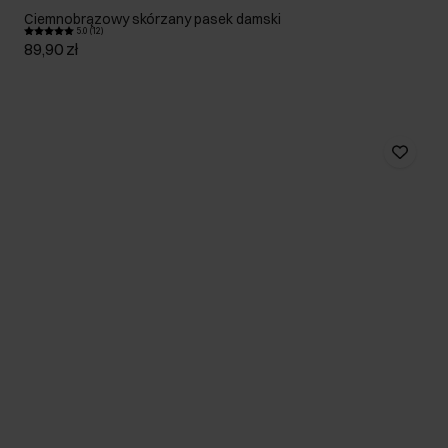
Ciemnobrązowy skórzany pasek damski
5.0 (12)
89,90 zł