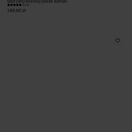
Skórzany beżowy pasek damski
5.0 (1)
169,90 zł