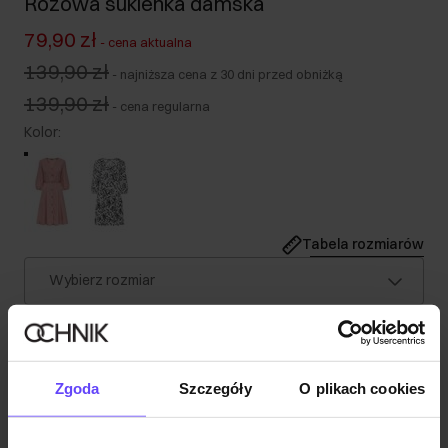
Różowa sukienka damska
79,90 zł
-
cena aktualna
139,90 zł
-
najniższa cena z 30 dni przed obniżką
139,90 zł
-
cena regularna
Kolor
:
Tabela rozmiarów
Wybierz rozmiar
Nasza modelka ma 175 cm wzrostu i nosi rozmiar S.
Wysyłka w 1 dzień roboczy
Opis produktu
Zgoda
Szczegóły
O plikach cookies
Szczegóły