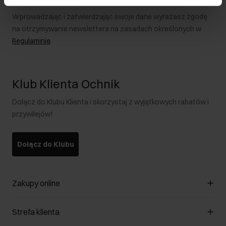
Wprowadzając i zatwierdzając swoje dane wyrażasz zgodę
na otrzymywanie newslettera na zasadach określonych w
Regulaminie
.
Klub Klienta Ochnik
Dołącz do Klubu Klienta i skorzystaj z wyjątkowych rabatów i
przywilejów!
Dołącz do Klubu
Zakupy online
Zarządzaj cookies
Strefa klienta
O sklepie