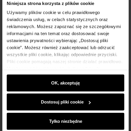
Niniejsza strona korzysta z plików cookie
Używamy plików cookie w celu prawidłowego
Skład
świadczenia usług, w celach statystycznych oraz
reklamowych. Możesz zapoznać się ze szczegółowymi
informacjami na ten temat oraz dostosować swoje
Opinie
ustawienia prywatności wybierając „Dostosuj pliki
cookie”. Możesz również zaakceptować lub odrzucić
wszystkie pliki cookie, klikając odpowiednie przyciski.
Pliki cookie pomagają naszej stronie działać prawidłowo.
Monitorują także aktywność użytkowników, by
wyświetlać im dopasowane do ich preferencji treści,
Newsletter
rekomendacje oraz komunikaty reklamowe informujące o
OK, akceptuję
Bądź na bieżąco z nowościami i promocjami!
najnowszych promocjach w e-sklepie. Informacje o tym,
jak korzystasz z naszej witryny, udostępniamy
Dostosuj pliki cookie
partnerom społecznościowym, reklamowym i
analitycznym. Partnerzy mogą połączyć te informacje z
innymi danymi otrzymanymi od Ciebie lub uzyskanymi
Tylko niezbędne
podczas korzystania z ich usług.
Zapisz się