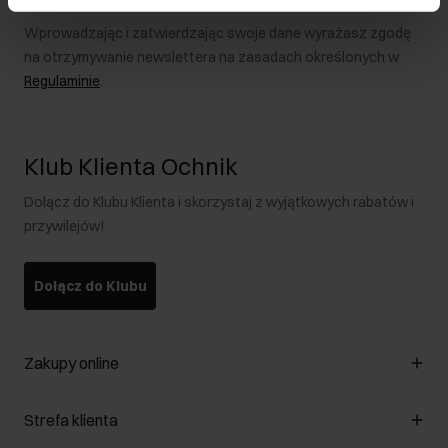
Wprowadzając i zatwierdzając swoje dane wyrażasz zgodę
na otrzymywanie newslettera na zasadach określonych w
Regulaminie
.
Klub Klienta Ochnik
Dołącz do Klubu Klienta i skorzystaj z wyjątkowych rabatów i
przywilejów!
Dołącz do Klubu
Zakupy online
Zarządzaj cookies
Strefa klienta
O sklepie