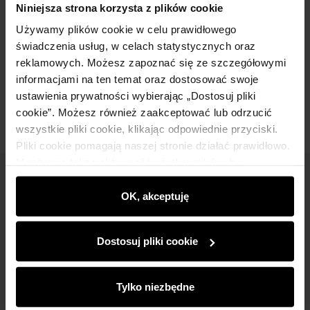
Niniejsza strona korzysta z plików cookie
Używamy plików cookie w celu prawidłowego
Skład
świadczenia usług, w celach statystycznych oraz
reklamowych. Możesz zapoznać się ze szczegółowymi
informacjami na ten temat oraz dostosować swoje
Opinie
ustawienia prywatności wybierając „Dostosuj pliki
cookie”. Możesz również zaakceptować lub odrzucić
wszystkie pliki cookie, klikając odpowiednie przyciski.
Pliki cookie pomagają naszej stronie działać prawidłowo.
Monitorują także aktywność użytkowników, by
wyświetlać im dopasowane do ich preferencji treści,
Newsletter
rekomendacje oraz komunikaty reklamowe informujące o
OK, akceptuję
Bądź na bieżąco z nowościami i promocjami!
najnowszych promocjach w e-sklepie. Informacje o tym,
jak korzystasz z naszej witryny, udostępniamy
Dostosuj pliki cookie
partnerom społecznościowym, reklamowym i
analitycznym. Partnerzy mogą połączyć te informacje z
innymi danymi otrzymanymi od Ciebie lub uzyskanymi
Tylko niezbędne
podczas korzystania z ich usług.
Zapisz się