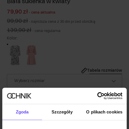
Biała sukienka w kwiaty
79,90 zł
-
cena aktualna
99,90 zł
-
najniższa cena z 30 dni przed obniżką
139,90 zł
-
cena regularna
Kolor
:
Tabela rozmiarów
Wybierz rozmiar
Nasza modelka ma 180 cm i nosi rozmiar S.
Wysyłka w 1 dzień roboczy
Opis produktu
Zgoda
Szczegóły
O plikach cookies
Szczegóły