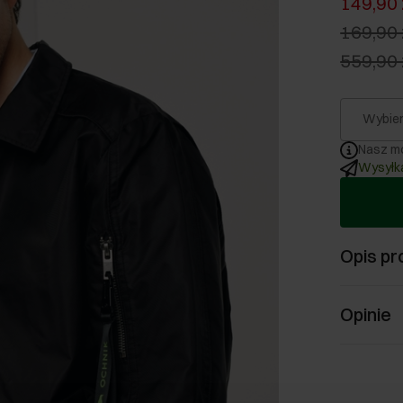
149,90 
169,90 
559,90 
Wybier
Nasz mo
Wysyłka
Opis pr
Opinie