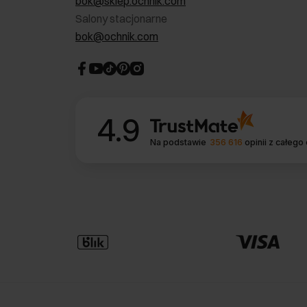
bok@sklep.ochnik.com
Salony stacjonarne
bok@ochnik.com
4.9
Na podstawie
356 616
opinii
z całego