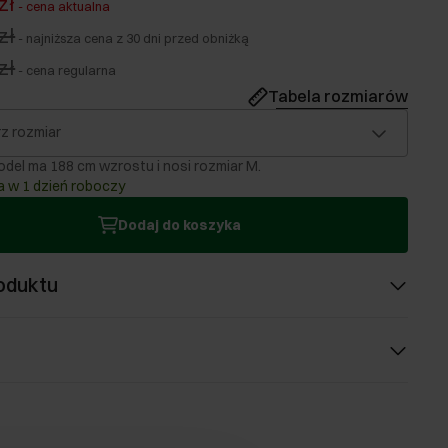
zł
-
cena aktualna
zł
-
najniższa cena z 30 dni przed obniżką
zł
-
cena regularna
Tabela rozmiarów
z rozmiar
del ma 188 cm wzrostu i nosi rozmiar M.
 w 1 dzień roboczy
Dodaj do koszyka
oduktu