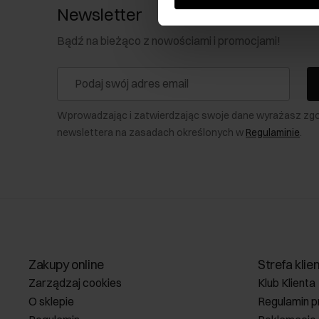
Newsletter
Bądź na bieżąco z nowościami i promocjami!
Wprowadzając i zatwierdzając swoje dane wyrażasz zg
newslettera na zasadach określonych w
Regulaminie
.
Zakupy online
Strefa klie
Zarządzaj cookies
Klub Klienta
O sklepie
Regulamin p