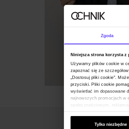
Zgoda
Niniejsza strona korzysta z
Używamy plików cookie w ce
zapoznać się ze szczegółowy
„Dostosuj pliki cookie”. Moż
przyciski. Pliki cookie poma
wyświetlać im dopasowane do
najnowszych promocjach w e-
społecznościowym, reklamow
od Ciebie lub uzyskanymi po
Tylko niezbędne