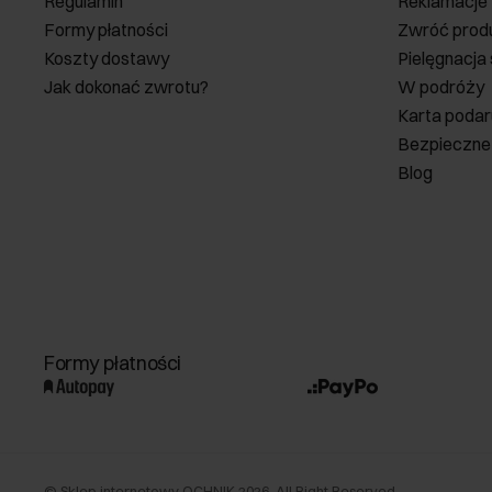
Regulamin
Reklamacje
Formy płatności
Zwróć prod
Koszty dostawy
Pielęgnacja
Jak dokonać zwrotu?
W podróży
Karta poda
Bezpieczne
Blog
Formy płatności
©
Sklep internetowy OCHNIK
2026
. All Right Reserved.