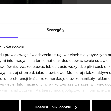
Szczegóły
 plików cookie
lu prawidłowego świadczenia usług, w celach statystycznych 
mi informacjami na ten temat oraz dostosować swoje ustawieni
esz również zaakceptować lub odrzucić wszystkie pliki cookie, k
gają naszej stronie działać prawidłowo. Monitorują także aktyw
 ich preferencji treści, rekomendacje oraz komunikaty reklamo
sklepie. Informacje o tym, jak korzystasz z naszej witryny, u
ym i analitycznym. Partnerzy mogą połączyć te informacje z 
dczas korzystania z ich usług.
Dostosuj pliki cookie