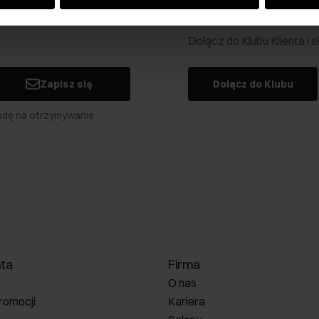
Klub Klienta Och
Dołącz do Klubu Klienta i
Zapisz się
Dołącz do Klubu
odę na otrzymywanie
nta
Firma
O nas
romocji
Kariera