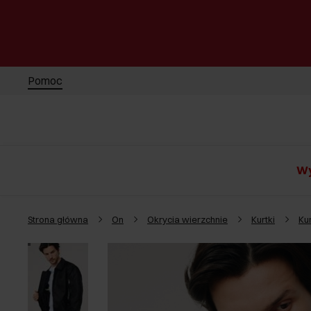
Pomoc
Wy
Strona główna
On
Okrycia wierzchnie
Kurtki
Ku