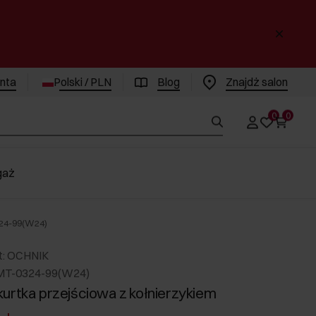
enta
Polski / PLN
Blog
Znajdż salon
0
0
gaż
324-99(W24)
t: OCHNIK
MT-0324-99(W24)
urtka przejściowa z kołnierzykiem