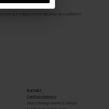
nik
 skorzystaj z wyjątkowych rabatów i przywilejów!
Kontakt
Centrum pomocy
Biuro Obsługi Klienta E-sklepu