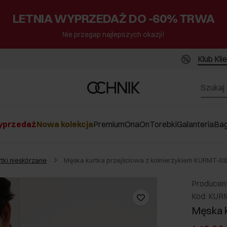
LETNIA WYPRZEDAŻ DO -60% TRWA
Nie przegap najlepszych okazji!
Klub Kli
przedaż
Nowa kolekcja
Premium
Ona
On
Torebki
Galanteria
Ba
rtki nieskórzane
Męska kurtka przejściowa z kołnierzykiem KURMT-0
Producen
Kod: KUR
Męska k