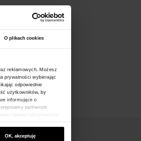
O plikach cookies
oraz reklamowych. Możesz
a prywatności wybierając
likając odpowiednie
ność użytkowników, by
we informujące o
dostępniamy partnerom
innymi danymi otrzymanymi
OK, akceptuję