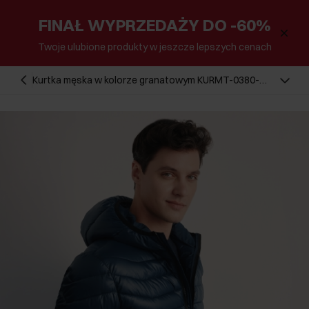
FINAŁ WYPRZEDAŻY DO -60%
Twoje ulubione produkty w jeszcze lepszych cenach
Kurtka męska w kolorze granatowym KURMT-0380-
69(Z25)