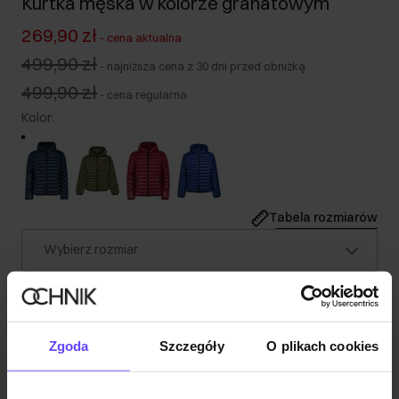
Kurtka męska w kolorze granatowym
269,90 zł
-
cena aktualna
499,90 zł
-
najniższa cena z 30 dni przed obniżką
499,90 zł
-
cena regularna
Kolor
:
Tabela rozmiarów
Wybierz rozmiar
Nasz model ma 188 cm wzrostu i nosi rozmiar M.
Wysyłka w 1 dzień roboczy
Opis produktu
Zgoda
Szczegóły
O plikach cookies
Szczegóły