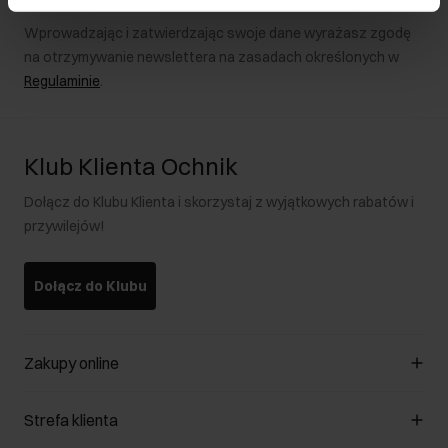
Wprowadzając i zatwierdzając swoje dane wyrażasz zgodę
na otrzymywanie newslettera na zasadach określonych w
Regulaminie
.
Klub Klienta Ochnik
Dołącz do Klubu Klienta i skorzystaj z wyjątkowych rabatów i
przywilejów!
Dołącz do Klubu
Zakupy online
Zarządzaj cookies
Strefa klienta
O sklepie