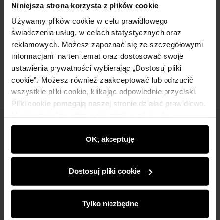
Niniejsza strona korzysta z plików cookie
Używamy plików cookie w celu prawidłowego
Skład
świadczenia usług, w celach statystycznych oraz
reklamowych. Możesz zapoznać się ze szczegółowymi
informacjami na ten temat oraz dostosować swoje
Opinie
ustawienia prywatności wybierając „Dostosuj pliki
cookie”. Możesz również zaakceptować lub odrzucić
wszystkie pliki cookie, klikając odpowiednie przyciski.
Pliki cookie pomagają naszej stronie działać prawidłowo.
Monitorują także aktywność użytkowników, by
wyświetlać im dopasowane do ich preferencji treści,
Newsletter
rekomendacje oraz komunikaty reklamowe informujące o
OK, akceptuję
Bądź na bieżąco z nowościami i promocjami!
najnowszych promocjach w e-sklepie. Informacje o tym,
jak korzystasz z naszej witryny, udostępniamy
Dostosuj pliki cookie
partnerom społecznościowym, reklamowym i
analitycznym. Partnerzy mogą połączyć te informacje z
innymi danymi otrzymanymi od Ciebie lub uzyskanymi
Tylko niezbędne
podczas korzystania z ich usług.
Zapisz się