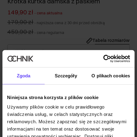
Krótka kurtka damska z paskiem
149,90 zł
-
cena aktualna
179,90 zł
-
najniższa cena z 30 dni przed obniżką
459,90 zł
-
cena regularna
Tabela rozmiarów
Wybierz rozmiar
Opis produktu
Zgoda
Szczegóły
O plikach cookies
Opinie
Niniejsza strona korzysta z plików cookie
Używamy plików cookie w celu prawidłowego
świadczenia usług, w celach statystycznych oraz
reklamowych. Możesz zapoznać się ze szczegółowymi
informacjami na ten temat oraz dostosować swoje
Newsletter
ustawienia prywatności wybierając „Dostosuj pliki