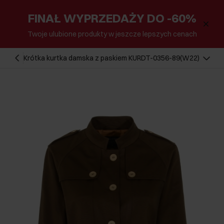
FINAŁ WYPRZEDAŻY DO -60%
Twoje ulubione produkty w jeszcze lepszych cenach
Krótka kurtka damska z paskiem KURDT-0356-89(W22)