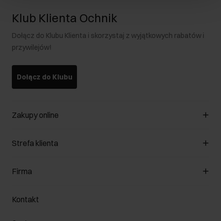
Klub Klienta Ochnik
Dołącz do Klubu Klienta i skorzystaj z wyjątkowych rabatów i
przywilejów!
Dołącz do Klubu
Zakupy online
Zarządzaj cookies
Strefa klienta
O sklepie
Regulamin
Klub Klienta
Firma
Formy płatności
Regulamin promocji
Koszty dostawy
Reklamacje
O nas
Jak dokonać zwrotu?
Kontakt
Zwróć produkty
Kariera
Pielęgnacja skóry
Salony