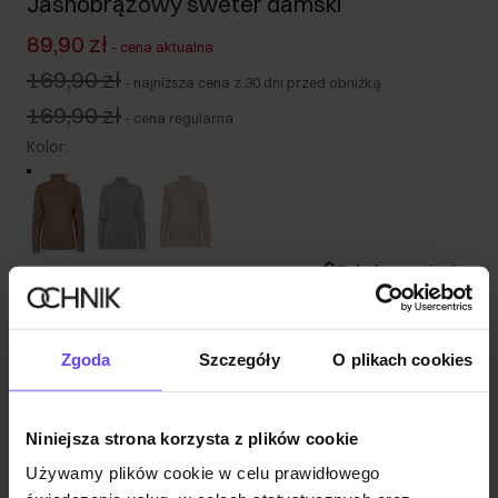
Jasnobrązowy sweter damski
89,90 zł
-
cena aktualna
169,90 zł
-
najniższa cena z 30 dni przed obniżką
169,90 zł
-
cena regularna
Kolor
:
Tabela rozmiarów
Wybierz rozmiar
Nasza modelka ma 177 cm wzrostu i nosi rozmiar S.
Zgoda
Szczegóły
O plikach cookies
Wysyłka w 1 dzień roboczy
Opis produktu
Niniejsza strona korzysta z plików cookie
Używamy plików cookie w celu prawidłowego
Opinie