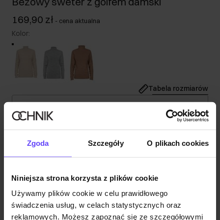
Beżowy sweter z golfem damski
169,90 zł
-
cena aktualna
Kolor
:
Tabela rozmiarów
Wybierz rozmiar
Nasza modelka ma 174 cm wzrostu i nosi rozmiar XS.
Wysyłka w 1 dzień roboczy
Zgoda
Szczegóły
O plikach cookies
Opis produktu
Niniejsza strona korzysta z plików cookie
Opinie
Używamy plików cookie w celu prawidłowego
świadczenia usług, w celach statystycznych oraz
reklamowych. Możesz zapoznać się ze szczegółowymi