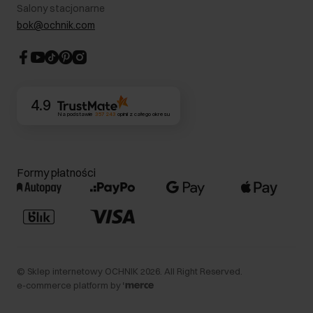
Informacje prawne
Salony stacjonarne
Blog
Dla akcjonariuszy
bok@ochnik.com
Strategia podatkowa
CSR
Kontakt
4.9
Na podstawie
357 243
opinii
z całego okresu
Formy płatności
©
Sklep internetowy OCHNIK
2026
. All Right Reserved.
e-commerce platform by