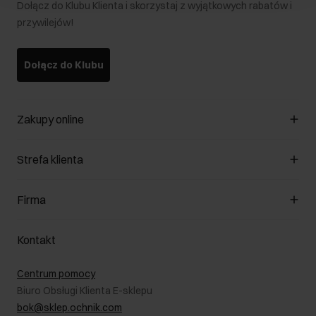
Dołącz do Klubu Klienta i skorzystaj z wyjątkowych rabatów i
przywilejów!
Dołącz do Klubu
Zakupy online
Zarządzaj cookies
Strefa klienta
O sklepie
Regulamin
Klub Klienta
Firma
Formy płatności
Regulamin promocji
Koszty dostawy
Reklamacje
O nas
Jak dokonać zwrotu?
Kontakt
Zwróć produkty
Kariera
Pielęgnacja skóry
Salony
Centrum pomocy
W podróży
B2B - Sprzedaż dla firm
Biuro Obsługi Klienta E-sklepu
Karta podarunkowa
RODO- Polityka prywatności
bok@sklep.ochnik.com
Bezpieczne zakupy