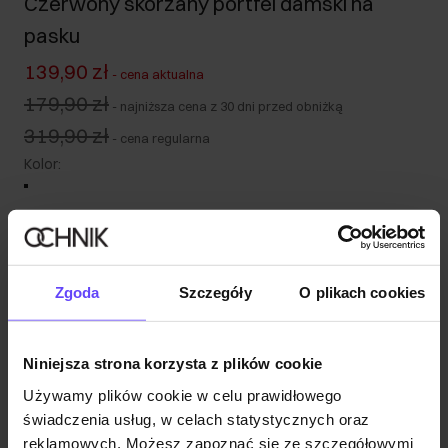
Czerwony skórzany portfel damski na
pasku
139,90 zł
-
cena aktualna
179,90 zł
-
najniższa cena z 30 dni przed obniżką
319,90 zł
-
cena regularna
Kolor
:
Wysyłka do 2 dni roboczych
Zgoda
Szczegóły
O plikach cookies
Opis produktu
Niniejsza strona korzysta z plików cookie
Opinie
Używamy plików cookie w celu prawidłowego
świadczenia usług, w celach statystycznych oraz
reklamowych. Możesz zapoznać się ze szczegółowymi