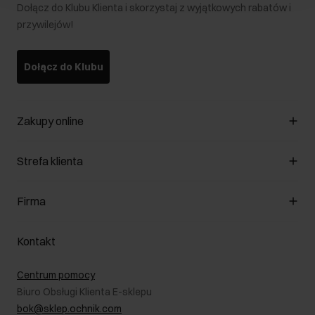
Dołącz do Klubu Klienta i skorzystaj z wyjątkowych rabatów i
przywilejów!
Dołącz do Klubu
Zakupy online
Zarządzaj cookies
Strefa klienta
O sklepie
Regulamin
Klub Klienta
Firma
Formy płatności
Regulamin promocji
Koszty dostawy
Reklamacje
O nas
Jak dokonać zwrotu?
Kontakt
Zwróć produkty
Kariera
Pielęgnacja skóry
Salony
Centrum pomocy
W podróży
B2B - Sprzedaż dla firm
Biuro Obsługi Klienta E-sklepu
Karta podarunkowa
RODO- Polityka prywatności
bok@sklep.ochnik.com
Bezpieczne zakupy