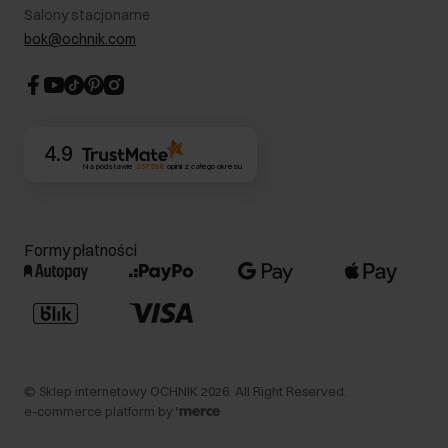
Informacje prawne
Salony stacjonarne
Blog
Dla akcjonariuszy
bok@ochnik.com
Strategia podatkowa
CSR
Kontakt
4.9
Na podstawie
357 598
opinii
z całego okresu
Formy płatności
©
Sklep internetowy OCHNIK
2026
. All Right Reserved.
e-commerce platform by