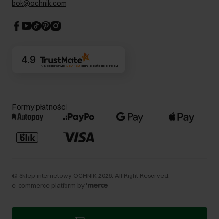
bok@ochnik.com
Strategia podatkowa
CSR
Kontakt
4.9
Na podstawie
357 163
opinii
z całego okresu
Formy płatności
©
Sklep internetowy OCHNIK
2026
. All Right Reserved.
e-commerce platform by