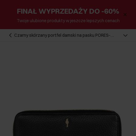
FINAŁ WYPRZEDAŻY DO -60%
Twoje ulubione produkty w jeszcze lepszych cenach
Czarny skórzany portfel damski na pasku PORES-
0897-99(W24)