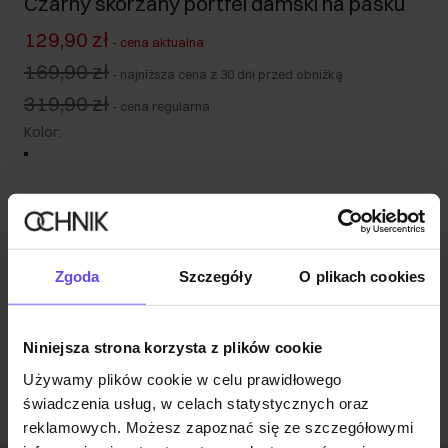
Czarny skórzany portfel damski na pasku
129,90 zł
-
cena aktualna
169,90 zł
-
najniższa cena z 30 dni przed obniżką
319,90 zł
-
cena regularna
Kolor
:
Wysyłka w 1 dzień roboczy
Zgoda
Szczegóły
O plikach cookies
Opis produktu
Opinie
Niniejsza strona korzysta z plików cookie
Używamy plików cookie w celu prawidłowego
świadczenia usług, w celach statystycznych oraz
reklamowych. Możesz zapoznać się ze szczegółowymi