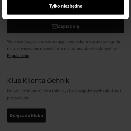
innymi danymi otrzymanymi od Ciebie lub uzyskanymi
Tylko niezbędne
podczas korzystania z ich usług.
Zapisz się
Wprowadzając i zatwierdzając swoje dane wyrażasz zgodę
na otrzymywanie newslettera na zasadach określonych w
Regulaminie
.
Klub Klienta Ochnik
Dołącz do Klubu Klienta i skorzystaj z wyjątkowych rabatów i
przywilejów!
Dołącz do Klubu