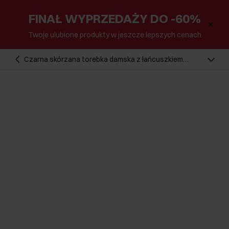
FINAŁ WYPRZEDAŻY DO -60%
Twoje ulubione produkty w jeszcze lepszych cenach
Czarna skórzana torebka damska z łańcuszkiem
TORES-1110-99(W25)