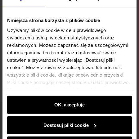
Opis produktu
Niniejsza strona korzysta z plików cookie
Używamy plików cookie w celu prawidłowego
Szczegóły
świadczenia usług, w celach statystycznych oraz
reklamowych. Możesz zapoznać się ze szczegółowymi
Skład i wymiary
informacjami na ten temat oraz dostosować swoje
ustawienia prywatności wybierając „Dostosuj pliki
cookie”. Możesz również zaakceptować lub odrzucić
Opinie
wszystkie pliki cookie, klikając odpowiednie przyciski.
Pliki cookie pomagają naszej stronie działać prawidłowo.
Monitorują także aktywność użytkowników, by
wyświetlać im dopasowane do ich preferencji treści,
rekomendacje oraz komunikaty reklamowe informujące o
OK, akceptuję
najnowszych promocjach w e-sklepie. Informacje o tym,
Newsletter
jak korzystasz z naszej witryny, udostępniamy
Dostosuj pliki cookie
partnerom społecznościowym, reklamowym i
Bądź na bieżąco z nowościami i promocjami!
analitycznym. Partnerzy mogą połączyć te informacje z