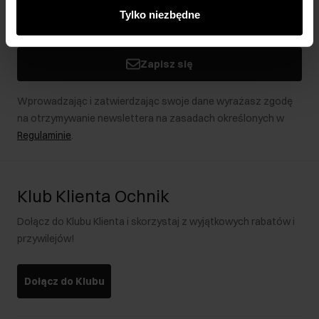
innymi danymi otrzymanymi od Ciebie lub uzyskanymi
Tylko niezbędne
podczas korzystania z ich usług.
Zapisz się
Wprowadzając i zatwierdzając swoje dane wyrażasz zgodę
na otrzymywanie newslettera na zasadach określonych w
Regulaminie
.
Klub Klienta Ochnik
Dołącz do Klubu Klienta i skorzystaj z wyjątkowych rabatów i
przywilejów!
Dołącz do Klubu