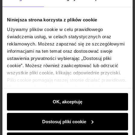
Opis produktu
Niniejsza strona korzysta z plików cookie
Używamy plików cookie w celu prawidłowego
Szczegóły
świadczenia usług, w celach statystycznych oraz
reklamowych. Możesz zapoznać się ze szczegółowymi
Skład i wymiary
informacjami na ten temat oraz dostosować swoje
ustawienia prywatności wybierając „Dostosuj pliki
cookie”. Możesz również zaakceptować lub odrzucić
Opinie
wszystkie pliki cookie, klikając odpowiednie przyciski.
Pliki cookie pomagają naszej stronie działać prawidłowo.
Monitorują także aktywność użytkowników, by
wyświetlać im dopasowane do ich preferencji treści,
rekomendacje oraz komunikaty reklamowe informujące o
OK, akceptuję
najnowszych promocjach w e-sklepie. Informacje o tym,
Newsletter
jak korzystasz z naszej witryny, udostępniamy
Dostosuj pliki cookie
partnerom społecznościowym, reklamowym i
Bądź na bieżąco z nowościami i promocjami!
analitycznym. Partnerzy mogą połączyć te informacje z