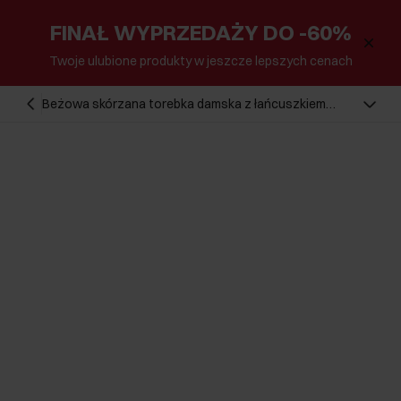
FINAŁ WYPRZEDAŻY DO -60%
Twoje ulubione produkty w jeszcze lepszych cenach
Beżowa skórzana torebka damska z łańcuszkiem
TORES-1110-81(W25)