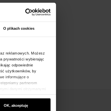
O plikach cookies
oraz reklamowych. Możesz
a prywatności wybierając
likając odpowiednie
ność użytkowników, by
we informujące o
dostępniamy partnerom
innymi danymi otrzymanymi
OK, akceptuję