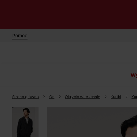
Pomoc
Wy
Strona główna
On
Okrycia wierzchnie
Kurtki
Ku