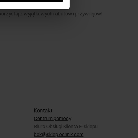
nik
 skorzystaj z wyjątkowych rabatów i przywilejów!
Kontakt
Centrum pomocy
Biuro Obsługi Klienta E-sklepu
bok@sklep.ochnik.com