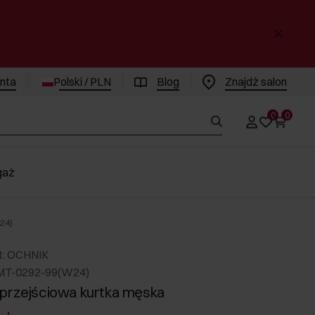
enta
Polski / PLN
Blog
Znajdż salon
0
0
gaż
24)
t: OCHNIK
MT-0292-99(W24)
przejściowa kurtka męska