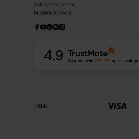
Salony stacjonarne
bok@ochnik.com
4.9
Na podstawie
357 250
opinii
z całego