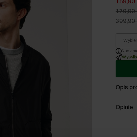
159,90 
179,90 
399,90 
Wybier
Nasz mo
Wysyłka
Opis pr
Opinie