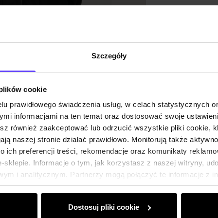
Szczegóły
 plików cookie
lu prawidłowego świadczenia usług, w celach statystycznych 
mi informacjami na ten temat oraz dostosować swoje ustawieni
esz również zaakceptować lub odrzucić wszystkie pliki cookie, k
gają naszej stronie działać prawidłowo. Monitorują także aktyw
 ich preferencji treści, rekomendacje oraz komunikaty reklamo
sklepie. Informacje o tym, jak korzystasz z naszej witryny, u
ym i analitycznym. Partnerzy mogą połączyć te informacje z 
dczas korzystania z ich usług.
Dostosuj pliki cookie