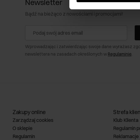
Newsletter
Bądź na bieżąco z nowościami i promocjami!
Wprowadzając i zatwierdzając swoje dane wyrażasz zg
newslettera na zasadach określonych w
Regulaminie
.
Zakupy online
Strefa klie
Zarządzaj cookies
Klub Klienta
O sklepie
Regulamin p
Regulamin
Reklamacje