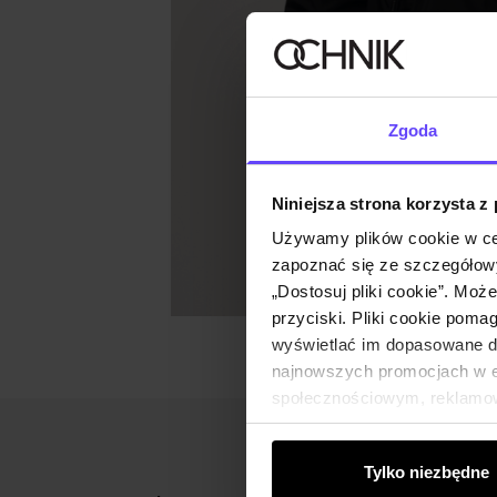
Zgoda
Niniejsza strona korzysta z
Używamy plików cookie w ce
zapoznać się ze szczegółowy
„Dostosuj pliki cookie”. Moż
przyciski. Pliki cookie poma
wyświetlać im dopasowane do
najnowszych promocjach w e-
społecznościowym, reklamow
od Ciebie lub uzyskanymi po
Tylko niezbędne