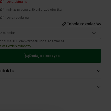
zł
-
cena aktualna
zł
-
najniższa cena z 30 dni przed obniżką
zł
-
cena regularna
Tabela rozmiarów
z rozmiar
del ma 188 cm wzrostu i nosi rozmiar M.
 w 1 dzień roboczy
Dodaj do koszyka
oduktu