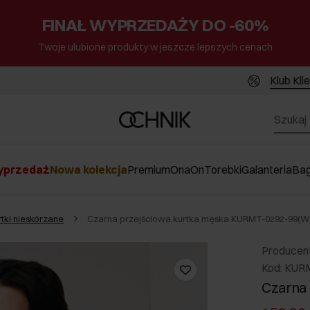
FINAŁ WYPRZEDAŻY DO -60%
Twoje ulubione produkty w jeszcze lepszych cenach
Klub Kli
przedaż
Nowa kolekcja
Premium
Ona
On
Torebki
Galanteria
Ba
rtki nieskórzane
Czarna przejściowa kurtka męska KURMT-0292-99(W
Producen
Kod: KUR
Czarna 