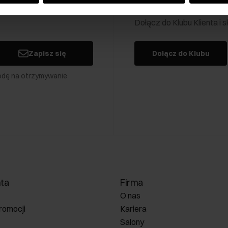
Klub Klienta Och
Dołącz do Klubu Klienta i
Zapisz się
Dołącz do Klubu
odę na otrzymywanie
nta
Firma
O nas
romocji
Kariera
Salony