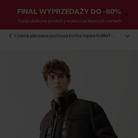
FINAŁ WYPRZEDAŻY DO -60%
Twoje ulubione produkty w jeszcze lepszych cenach
Czarna pikowana puchowa kurtka męska KURMT-
0312-99(Z23)