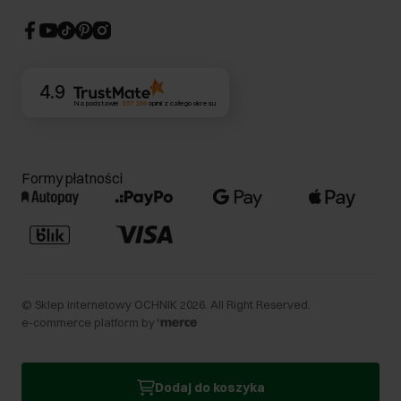
Strategia podatkowa
CSR
Kontakt
4.9
Na podstawie
357 269
opinii
z całego okresu
Formy płatności
©
Sklep internetowy OCHNIK
2026
. All Right Reserved.
e-commerce platform by
Dodaj do koszyka