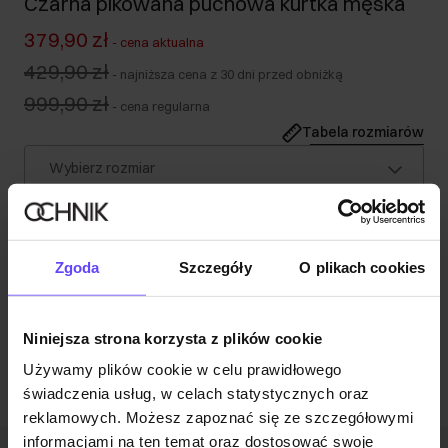
Czarna pikowana puchowa kurtka męska
379,90 zł
-
cena aktualna
429,90 zł
-
najniższa cena z 30 dni przed obniżką
999,90 zł
-
cena regularna
Tabela rozmiarów
Wybierz rozmiar
Nasz model ma 188 cm wzrostu i nosi rozmiar L.
Wysyłka w 1 dzień roboczy
Opis produktu
Zgoda
Szczegóły
O plikach cookies
Opinie
Niniejsza strona korzysta z plików cookie
Używamy plików cookie w celu prawidłowego
świadczenia usług, w celach statystycznych oraz
reklamowych. Możesz zapoznać się ze szczegółowymi
informacjami na ten temat oraz dostosować swoje