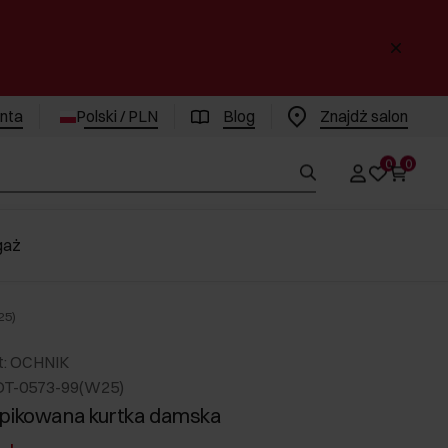
enta
Polski / PLN
Blog
Znajdż salon
0
0
gaż
25)
t: OCHNIK
DT-0573-99(W25)
 pikowana kurtka damska