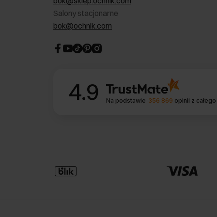
bok@sklep.ochnik.com
Salony stacjonarne
bok@ochnik.com
4.9
Na podstawie
356 869
opinii
z całego