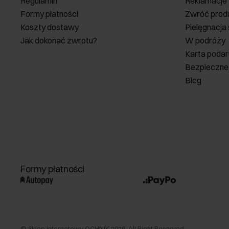
Regulamin
Reklamacje
Formy płatności
Zwróć prod
Koszty dostawy
Pielęgnacja
Jak dokonać zwrotu?
W podróży
Karta poda
Bezpieczne
Blog
Formy płatności
©
Sklep internetowy OCHNIK
2026
. All Right Reserved.