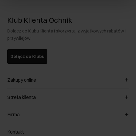
Klub Klienta Ochnik
Dołącz do Klubu Klienta i skorzystaj z wyjątkowych rabatów i
przywilejów!
Dołącz do Klubu
Zakupy online
Zarządzaj cookies
Strefa klienta
O sklepie
Regulamin
Klub Klienta
Firma
Formy płatności
Regulamin promocji
Koszty dostawy
Reklamacje
O nas
Jak dokonać zwrotu?
Kontakt
Zwróć produkty