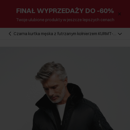
FINAŁ WYPRZEDAŻY DO -60%
Twoje ulubione produkty w jeszcze lepszych cenach
Czarna kurtka męska z futrzanym kołnierzem KURMT-
0350-99(Z24)