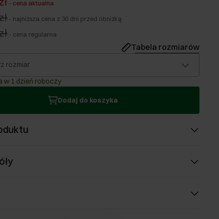
zł
-
cena aktualna
zł
-
najniższa cena z 30 dni przed obniżką
zł
-
cena regularna
Tabela rozmiarów
z rozmiar
 w 1 dzień roboczy
Dodaj do koszyka
oduktu
óły