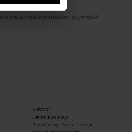
nik
 skorzystaj z wyjątkowych rabatów i przywilejów!
Kontakt
Centrum pomocy
Biuro Obsługi Klienta E-sklepu