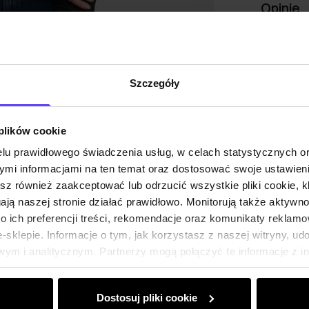
Opinie
Szczegóły
 plików cookie
lu prawidłowego świadczenia usług, w celach statystycznych 
mi informacjami na ten temat oraz dostosować swoje ustawieni
esz również zaakceptować lub odrzucić wszystkie pliki cookie, k
gają naszej stronie działać prawidłowo. Monitorują także aktyw
 ich preferencji treści, rekomendacje oraz komunikaty reklamo
sklepie. Informacje o tym, jak korzystasz z naszej witryny, u
ym i analitycznym. Partnerzy mogą połączyć te informacje z 
dczas korzystania z ich usług.
Dostosuj pliki cookie