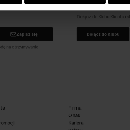
Klub Klienta Och
Dołącz do Klubu Klienta i
Zapisz się
Dołącz do Klubu
odę na otrzymywanie
nta
Firma
O nas
romocji
Kariera