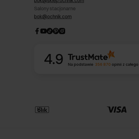
bok@sklep.ochnik.com
Salony stacjonarne
bok@ochnik.com
4.9
Na podstawie
356 870
opinii
z całego