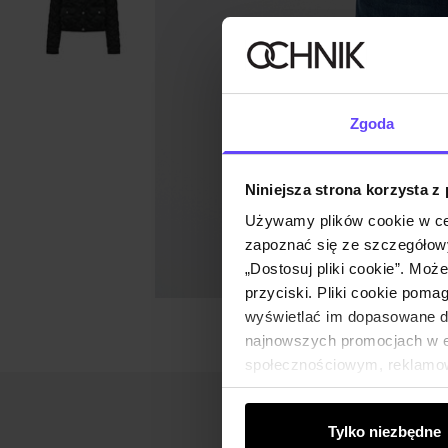
Zgoda
Niniejsza strona korzysta z
Używamy plików cookie w ce
zapoznać się ze szczegółowy
„Dostosuj pliki cookie”. Moż
przyciski. Pliki cookie poma
wyświetlać im dopasowane do
najnowszych promocjach w e-
społecznościowym, reklamow
od Ciebie lub uzyskanymi po
Tylko niezbędne