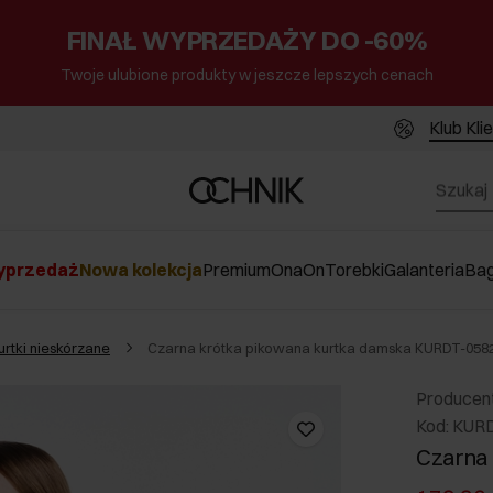
FINAŁ WYPRZEDAŻY DO -60%
Twoje ulubione produkty w jeszcze lepszych cenach
Klub Kli
przedaż
Nowa kolekcja
Premium
Ona
On
Torebki
Galanteria
Ba
urtki nieskórzane
Czarna krótka pikowana kurtka damska KURDT-058
Producen
Kod: KUR
Czarna 