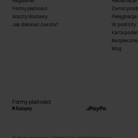
Regulamin
Reklamacje
Formy płatności
Zwróć prod
Koszty dostawy
Pielęgnacja
Jak dokonać zwrotu?
W podróży
Karta poda
Bezpieczne
Blog
Formy płatności
©
Sklep internetowy OCHNIK
2026
. All Right Reserved.