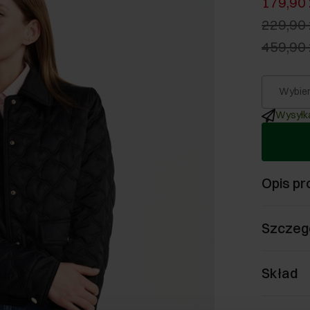
179,90 
229,90 
459,90 
Wybier
Wysyłka
Opis pr
Szczeg
Skład