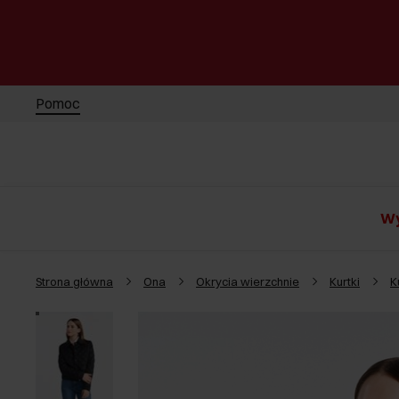
Pomoc
Wy
Strona główna
Ona
Okrycia wierzchnie
Kurtki
K