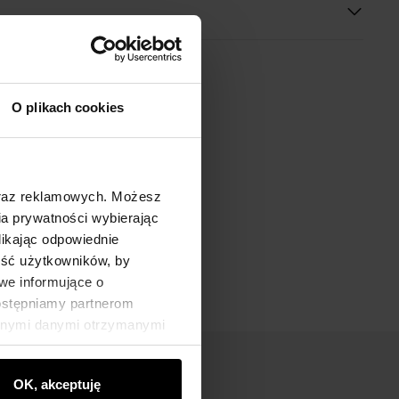
O plikach cookies
oraz reklamowych. Możesz
a prywatności wybierając
likając odpowiednie
ność użytkowników, by
we informujące o
dostępniamy partnerom
innymi danymi otrzymanymi
OK, akceptuję