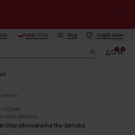
enta
Polski / PLN
Blog
Znajdż salon
0
0
gaż
2-99(W25)
t: OCHNIK
DT-0582-99(W25)
krótka pikowana kurtka damska