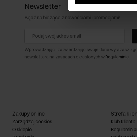
Newsletter
Bądź na bieżąco z nowościami i promocjami!
Wprowadzając i zatwierdzając swoje dane wyrażasz zg
newslettera na zasadach określonych w
Regulaminie
.
Zakupy online
Strefa klie
Zarządzaj cookies
Klub Klienta
O sklepie
Regulamin p