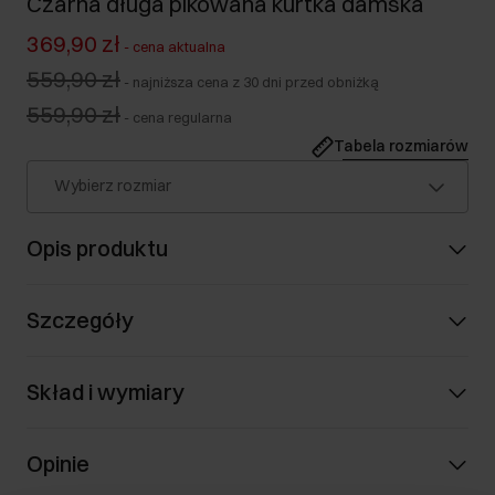
Czarna długa pikowana kurtka damska
369,90 zł
-
cena aktualna
559,90 zł
-
najniższa cena z 30 dni przed obniżką
559,90 zł
-
cena regularna
Tabela rozmiarów
Wybierz rozmiar
Opis produktu
Szczegóły
Skład i wymiary
Opinie