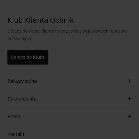
Klub Klienta Ochnik
Dołącz do Klubu Klienta i skorzystaj z wyjątkowych rabatów i
przywilejów!
Dołącz do Klubu
Zakupy online
Zarządzaj cookies
Strefa klienta
O sklepie
Regulamin
Klub Klienta
Firma
Formy płatności
Regulamin promocji
Koszty dostawy
Reklamacje
O nas
Jak dokonać zwrotu?
Kontakt
Zwróć produkty
Kariera