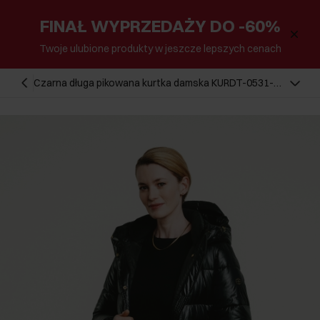
FINAŁ WYPRZEDAŻY DO -60%
Twoje ulubione produkty w jeszcze lepszych cenach
Czarna długa pikowana kurtka damska KURDT-0531-
99(Z24)