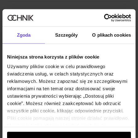
Zestaw
Czarne skórzane botki damskie BUTYD-
Zgoda
Szczegóły
O plikach cookies
0930A-99(Z25)
229,90 zł
399,90 zł
-
najniższa cena z 30 dni przed
obniżką
Niniejsza strona korzysta z plików cookie
Wybierz rozmiar
Używamy plików cookie w celu prawidłowego
świadczenia usług, w celach statystycznych oraz
Dodaj do koszyka
reklamowych. Możesz zapoznać się ze szczegółowymi
informacjami na ten temat oraz dostosować swoje
Czarne spodnie jeansowe damskie JEADT-
ustawienia prywatności wybierając „Dostosuj pliki
0010-98(Z24)
cookie”. Możesz również zaakceptować lub odrzucić
139,90 zł
wszystkie pliki cookie, klikając odpowiednie przyciski.
219,90 zł
-
najniższa cena z 30 dni przed
Pliki cookie pomagają naszej stronie działać prawidłowo.
obniżką
Monitorują także aktywność użytkowników, by
Wybierz rozmiar
wyświetlać im dopasowane do ich preferencji treści,