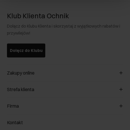
Klub Klienta Ochnik
Dołącz do Klubu Klienta i skorzystaj z wyjątkowych rabatów i
przywilejów!
Dołącz do Klubu
Zakupy online
Zarządzaj cookies
Strefa klienta
O sklepie
Regulamin
Klub Klienta
Firma
Formy płatności
Regulamin promocji
Koszty dostawy
Reklamacje
O nas
Jak dokonać zwrotu?
Kontakt
Zwróć produkty
Kariera