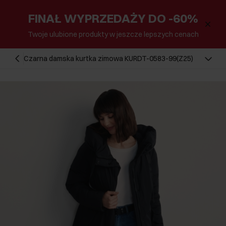
FINAŁ WYPRZEDAŻY DO -60%
Twoje ulubione produkty w jeszcze lepszych cenach
Czarna damska kurtka zimowa KURDT-0583-99(Z25)