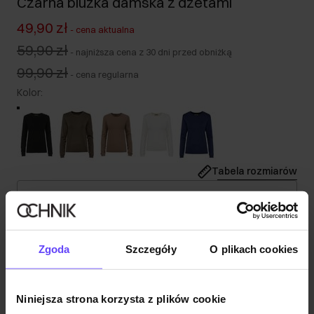
Czarna bluzka damska z dżetami
49,90 zł
-
cena aktualna
59,90 zł
-
najniższa cena z 30 dni przed obniżką
99,90 zł
-
cena regularna
Kolor
:
Tabela rozmiarów
Wybierz rozmiar
Nasza modelka ma 174 cm wzrostu i nosi rozmiar S.
Wysyłka w 1 dzień roboczy
Zgoda
Szczegóły
O plikach cookies
Opis produktu
Niniejsza strona korzysta z plików cookie
Skład