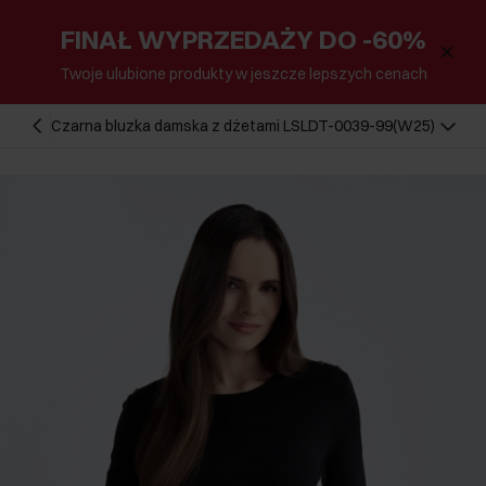
FINAŁ WYPRZEDAŻY DO -60%
Twoje ulubione produkty w jeszcze lepszych cenach
Czarna bluzka damska z dżetami LSLDT-0039-99(W25)