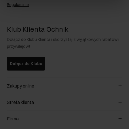
Regulaminie
.
Klub Klienta Ochnik
Dołącz do Klubu Klienta i skorzystaj z wyjątkowych rabatów i
przywilejów!
Dołącz do Klubu
Zakupy online
Zarządzaj cookies
Strefa klienta
O sklepie
Regulamin
Klub Klienta
Firma
Formy płatności
Regulamin promocji
Koszty dostawy