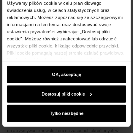
Używamy plików cookie w celu prawidłowego
świadczenia usług, w celach statystycznych oraz
Opinie
reklamowych. Możesz zapoznać się ze szczegółowymi
informacjami na ten temat oraz dostosować swoje
ustawienia prywatności wybierając „Dostosuj pliki
cookie”. Możesz również zaakceptować lub odrzucić
wszystkie pliki cookie, klikając odpowiednie przyciski.
Pliki cookie pomagają naszej stronie działać prawidłowo.
Newsletter
Monitorują także aktywność użytkowników, by
wyświetlać im dopasowane do ich preferencji treści,
Bądź na bieżąco z nowościami i promocjami!
rekomendacje oraz komunikaty reklamowe informujące o
OK, akceptuję
najnowszych promocjach w e-sklepie. Informacje o tym,
jak korzystasz z naszej witryny, udostępniamy
Dostosuj pliki cookie
partnerom społecznościowym, reklamowym i
analitycznym. Partnerzy mogą połączyć te informacje z
Zapisz się
innymi danymi otrzymanymi od Ciebie lub uzyskanymi
Tylko niezbędne
podczas korzystania z ich usług.
Wprowadzając i zatwierdzając swoje dane wyrażasz zgodę
na otrzymywanie newslettera na zasadach określonych w