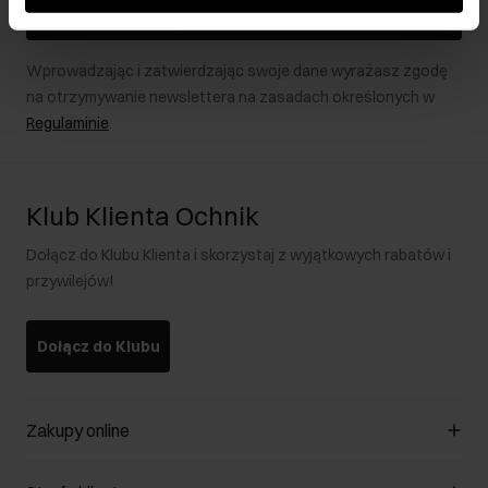
Zapisz się
Wprowadzając i zatwierdzając swoje dane wyrażasz zgodę
na otrzymywanie newslettera na zasadach określonych w
Regulaminie
.
Klub Klienta Ochnik
Dołącz do Klubu Klienta i skorzystaj z wyjątkowych rabatów i
przywilejów!
Dołącz do Klubu
Zakupy online
Zarządzaj cookies