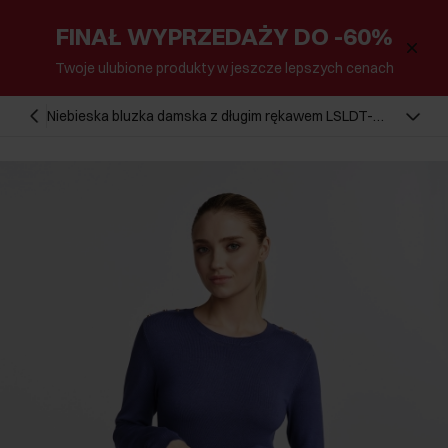
FINAŁ WYPRZEDAŻY DO -60%
Twoje ulubione produkty w jeszcze lepszych cenach
Niebieska bluzka damska z długim rękawem LSLDT-
0039-69(W25)