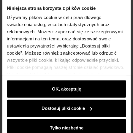
Szczegóły
Niniejsza strona korzysta z plików cookie
Używamy plików cookie w celu prawidłowego
świadczenia usług, w celach statystycznych oraz
Skład
reklamowych. Możesz zapoznać się ze szczegółowymi
informacjami na ten temat oraz dostosować swoje
Opinie
ustawienia prywatności wybierając „Dostosuj pliki
cookie”. Możesz również zaakceptować lub odrzucić
wszystkie pliki cookie, klikając odpowiednie przyciski.
Pliki cookie pomagają naszej stronie działać prawidłowo.
Monitorują także aktywność użytkowników, by
wyświetlać im dopasowane do ich preferencji treści,
Newsletter
rekomendacje oraz komunikaty reklamowe informujące o
OK, akceptuję
najnowszych promocjach w e-sklepie. Informacje o tym,
Bądź na bieżąco z nowościami i promocjami!
jak korzystasz z naszej witryny, udostępniamy
Dostosuj pliki cookie
partnerom społecznościowym, reklamowym i
analitycznym. Partnerzy mogą połączyć te informacje z
innymi danymi otrzymanymi od Ciebie lub uzyskanymi
Tylko niezbędne
podczas korzystania z ich usług.