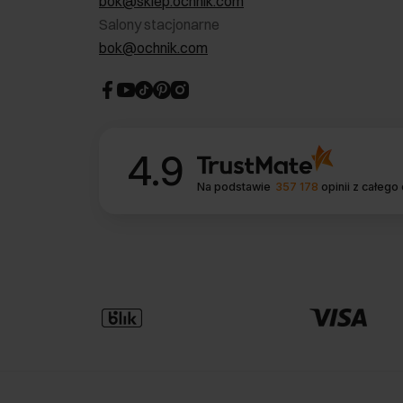
bok@sklep.ochnik.com
Salony stacjonarne
bok@ochnik.com
4.9
Na podstawie
357 178
opinii
z całego