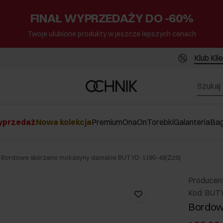
FINAŁ WYPRZEDAŻY DO -60%
Twoje ulubione produkty w jeszcze lepszych cenach
Klub Kli
przedaż
Nowa kolekcja
Premium
Ona
On
Torebki
Galanteria
Ba
Bordowe skórzane mokasyny damskie BUTYD-1190-49(Z25)
Producen
Kod: BUT
Bordow