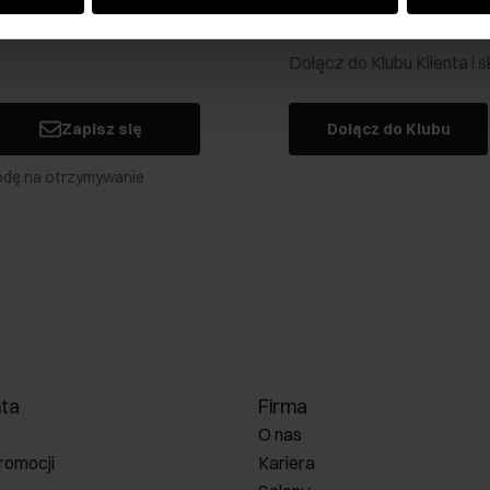
Klub Klienta Och
Dołącz do Klubu Klienta i
Zapisz się
Dołącz do Klubu
odę na otrzymywanie
nta
Firma
O nas
romocji
Kariera