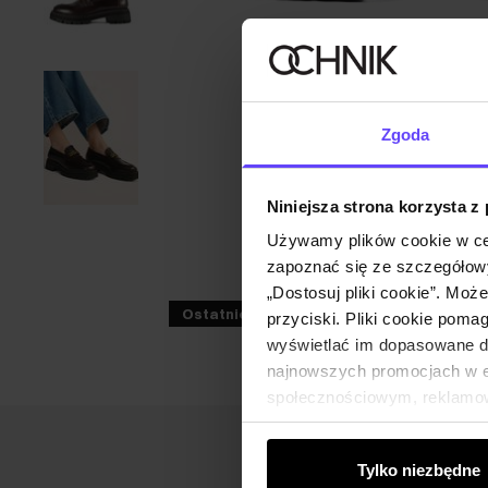
Zgoda
Niniejsza strona korzysta z
Używamy plików cookie w ce
zapoznać się ze szczegółowy
„Dostosuj pliki cookie”. Moż
Ostatnie sztuki
Premium
przyciski. Pliki cookie poma
wyświetlać im dopasowane do
najnowszych promocjach w e-
społecznościowym, reklamow
od Ciebie lub uzyskanymi po
Tylko niezbędne