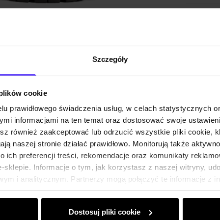
Skład
Opinie
Szczegóły
 plików cookie
lu prawidłowego świadczenia usług, w celach statystycznych 
mi informacjami na ten temat oraz dostosować swoje ustawieni
esz również zaakceptować lub odrzucić wszystkie pliki cookie, k
gają naszej stronie działać prawidłowo. Monitorują także aktyw
 ich preferencji treści, rekomendacje oraz komunikaty reklamo
sklepie. Informacje o tym, jak korzystasz z naszej witryny, u
ym i analitycznym. Partnerzy mogą połączyć te informacje z 
dczas korzystania z ich usług.
Dostosuj pliki cookie