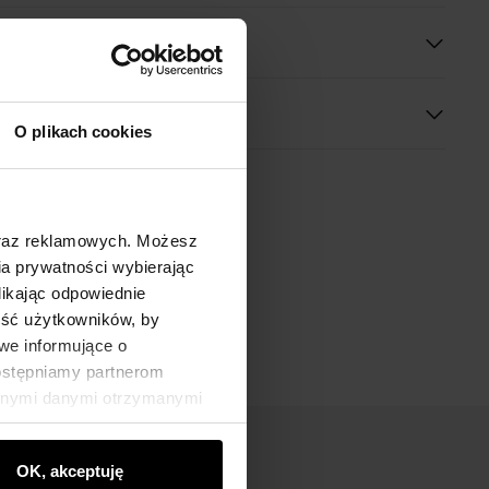
O plikach cookies
oraz reklamowych. Możesz
a prywatności wybierając
likając odpowiednie
ność użytkowników, by
we informujące o
dostępniamy partnerom
innymi danymi otrzymanymi
OK, akceptuję