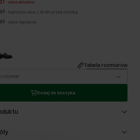
zł
-
cena aktualna
zł
-
najniższa cena z 30 dni przed obniżką
zł
-
cena regularna
Tabela rozmiarów
z rozmiar
Dodaj do koszyka
oduktu
óły