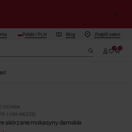
enta
Polski / PLN
Blog
Znajdż salon
0
0
gaż
t: OCHNIK
YD-1190-49(Z25)
e skórzane mokasyny damskie