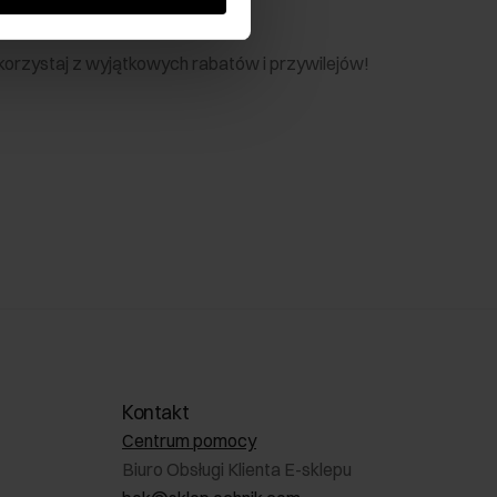
nik
 skorzystaj z wyjątkowych rabatów i przywilejów!
Kontakt
Centrum pomocy
Biuro Obsługi Klienta E-sklepu