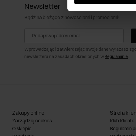
Newsletter
Bądź na bieżąco z nowościami i promocjami!
Wprowadzając i zatwierdzając swoje dane wyrażasz zg
newslettera na zasadach określonych w
Regulaminie
.
Zakupy online
Strefa klie
Zarządzaj cookies
Klub Klienta
O sklepie
Regulamin p