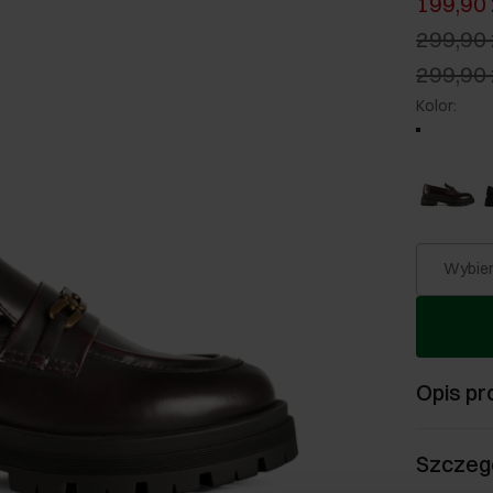
199,90 
299,90 
299,90 
Kolor
:
Wybier
Opis pr
Szczeg