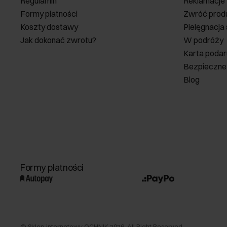
Regulamin
Reklamacje
Formy płatności
Zwróć prod
Koszty dostawy
Pielęgnacja
Jak dokonać zwrotu?
W podróży
Karta poda
Bezpieczne
Blog
Formy płatności
©
Sklep internetowy OCHNIK
2026
. All Right Reserved.