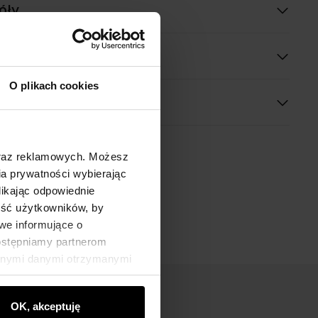
óły
O plikach cookies
oraz reklamowych. Możesz
a prywatności wybierając
likając odpowiednie
ność użytkowników, by
we informujące o
dostępniamy partnerom
innymi danymi otrzymanymi
OK, akceptuję