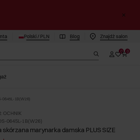
enta
Polski / PLN
Blog
Znajdż salon
0
0
gaż
S-0645L-1B(W26)
t: OCHNIK
DS-0645L-1B(W26)
 skórzana marynarka damska PLUS SIZE