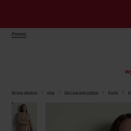
Pomoc
Wy
Strona główna
Ona
Okrycia wierzchnie
Kurtki
K