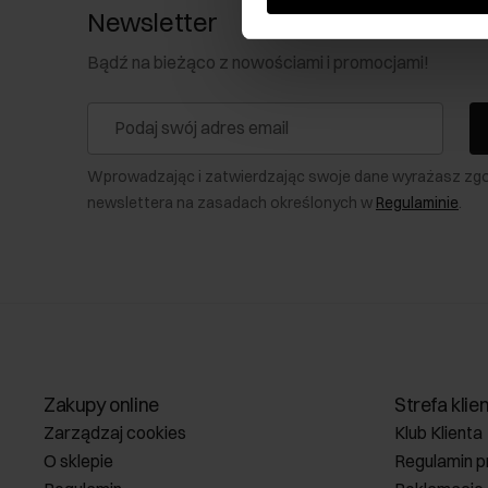
Newsletter
Bądź na bieżąco z nowościami i promocjami!
Wprowadzając i zatwierdzając swoje dane wyrażasz zg
newslettera na zasadach określonych w
Regulaminie
.
Zakupy online
Strefa klie
Zarządzaj cookies
Klub Klienta
O sklepie
Regulamin p