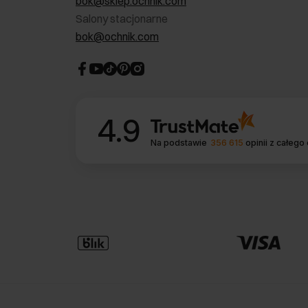
bok@sklep.ochnik.com
Salony stacjonarne
bok@ochnik.com
4.9
Na podstawie
356 615
opinii
z całego