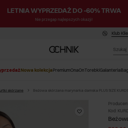
LETNIA WYPRZEDAŻ DO -60% TRWA
Nie przegap najlepszych okazji!
Klub Kli
przedaż
Nowa kolekcja
Premium
Ona
On
Torebki
Galanteria
Ba
urtki skórzane
Beżowa skórzana marynarka damska PLUS SIZE KURD
Producen
Kod: KUR
Beżowa