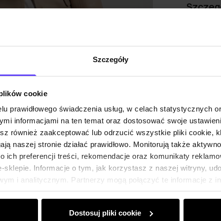
Szczeg
Skład
Szczegóły
Opinie
 plików cookie
lu prawidłowego świadczenia usług, w celach statystycznych 
mi informacjami na ten temat oraz dostosować swoje ustawieni
esz również zaakceptować lub odrzucić wszystkie pliki cookie, k
gają naszej stronie działać prawidłowo. Monitorują także aktyw
 ich preferencji treści, rekomendacje oraz komunikaty reklamo
sklepie. Informacje o tym, jak korzystasz z naszej witryny, u
ym i analitycznym. Partnerzy mogą połączyć te informacje z 
dczas korzystania z ich usług.
Dostosuj pliki cookie