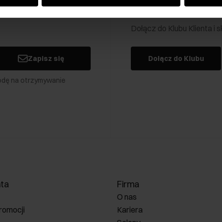
Klub Klienta Och
Dołącz do Klubu Klienta i
Zapisz się
Dołącz do Klubu
odę na otrzymywanie
nta
Firma
O nas
romocji
Kariera