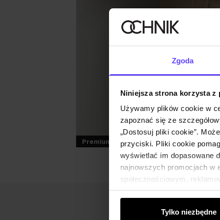
Zgoda
Niniejsza strona korzysta z
Używamy plików cookie w ce
zapoznać się ze szczegółowy
„Dostosuj pliki cookie”. Moż
Premium
PLUS SIZE
przyciski. Pliki cookie poma
wyświetlać im dopasowane do
najnowszych promocjach w e-
społecznościowym, reklamow
od Ciebie lub uzyskanymi po
Tylko niezbędne