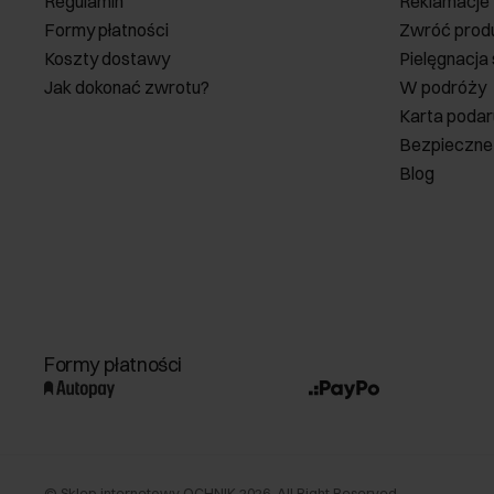
Regulamin
Reklamacje
Formy płatności
Zwróć prod
Koszty dostawy
Pielęgnacja
Jak dokonać zwrotu?
W podróży
Karta poda
Bezpieczne
Blog
Formy płatności
©
Sklep internetowy OCHNIK
2026
. All Right Reserved.