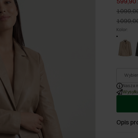
599,90 
1099,00
1099,00
Kolor
:
Wybier
Nasza m
Wysyłka
Opis pr