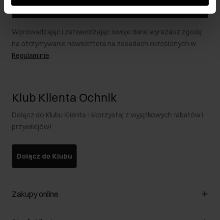
Zapisz się
Wprowadzając i zatwierdzając swoje dane wyrażasz zgodę
na otrzymywanie newslettera na zasadach określonych w
Regulaminie
.
Klub Klienta Ochnik
Dołącz do Klubu Klienta i skorzystaj z wyjątkowych rabatów i
przywilejów!
Dołącz do Klubu
Zakupy online
Zarządzaj cookies