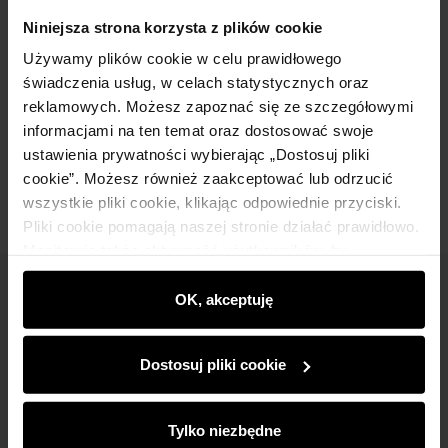
Szczegóły
Niniejsza strona korzysta z plików cookie
Używamy plików cookie w celu prawidłowego
świadczenia usług, w celach statystycznych oraz
Skład
reklamowych. Możesz zapoznać się ze szczegółowymi
informacjami na ten temat oraz dostosować swoje
Opinie
ustawienia prywatności wybierając „Dostosuj pliki
cookie”. Możesz również zaakceptować lub odrzucić
wszystkie pliki cookie, klikając odpowiednie przyciski.
Pliki cookie pomagają naszej stronie działać prawidłowo.
Monitorują także aktywność użytkowników, by
wyświetlać im dopasowane do ich preferencji treści,
Newsletter
rekomendacje oraz komunikaty reklamowe informujące o
OK, akceptuję
najnowszych promocjach w e-sklepie. Informacje o tym,
Bądź na bieżąco z nowościami i promocjami!
jak korzystasz z naszej witryny, udostępniamy
Dostosuj pliki cookie
partnerom społecznościowym, reklamowym i
analitycznym. Partnerzy mogą połączyć te informacje z
innymi danymi otrzymanymi od Ciebie lub uzyskanymi
Tylko niezbędne
podczas korzystania z ich usług.