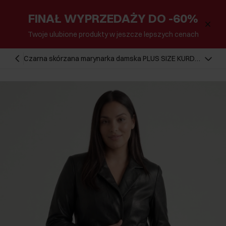
FINAŁ WYPRZEDAŻY DO -60%
Twoje ulubione produkty w jeszcze lepszych cenach
Czarna skórzana marynarka damska PLUS SIZE KURDS-
0645L-99(W26)