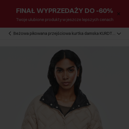
FINAŁ WYPRZEDAŻY DO -60%
Twoje ulubione produkty w jeszcze lepszych cenach
Beżowa pikowana przejściowa kurtka damska KURDT-
0571-81(Z24)