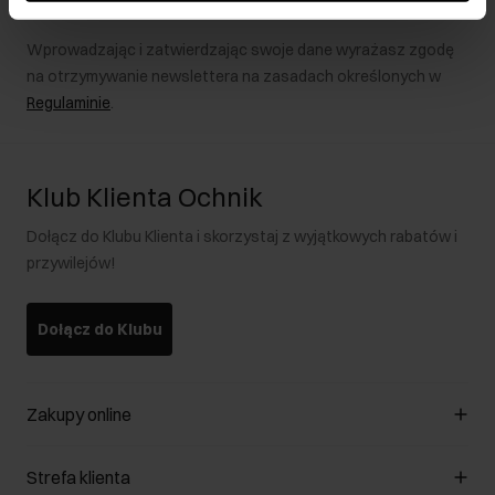
Wprowadzając i zatwierdzając swoje dane wyrażasz zgodę
na otrzymywanie newslettera na zasadach określonych w
Regulaminie
.
Klub Klienta Ochnik
Dołącz do Klubu Klienta i skorzystaj z wyjątkowych rabatów i
przywilejów!
Dołącz do Klubu
Zakupy online
Zarządzaj cookies
Strefa klienta
O sklepie