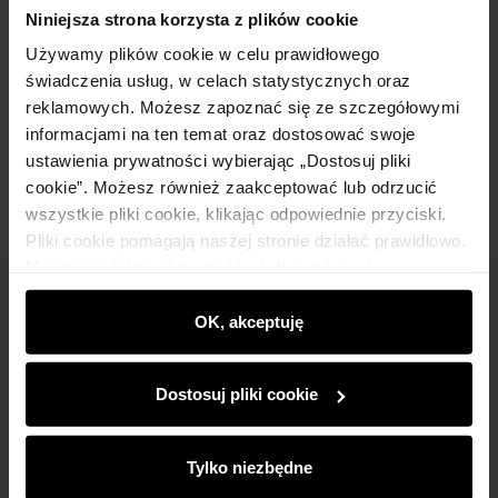
Szczegóły
Niniejsza strona korzysta z plików cookie
Używamy plików cookie w celu prawidłowego
Skład i wymiary
świadczenia usług, w celach statystycznych oraz
reklamowych. Możesz zapoznać się ze szczegółowymi
informacjami na ten temat oraz dostosować swoje
Opinie
ustawienia prywatności wybierając „Dostosuj pliki
cookie”. Możesz również zaakceptować lub odrzucić
wszystkie pliki cookie, klikając odpowiednie przyciski.
Pliki cookie pomagają naszej stronie działać prawidłowo.
Monitorują także aktywność użytkowników, by
wyświetlać im dopasowane do ich preferencji treści,
Newsletter
rekomendacje oraz komunikaty reklamowe informujące o
OK, akceptuję
najnowszych promocjach w e-sklepie. Informacje o tym,
Bądź na bieżąco z nowościami i promocjami!
jak korzystasz z naszej witryny, udostępniamy
Dostosuj pliki cookie
partnerom społecznościowym, reklamowym i
analitycznym. Partnerzy mogą połączyć te informacje z
innymi danymi otrzymanymi od Ciebie lub uzyskanymi
Tylko niezbędne
podczas korzystania z ich usług.
Zapisz się