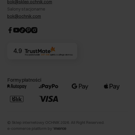
bok@sklep.ochnik.com
Bezpieczne zakupy
Informacje prawne
Salony stacjonarne
Blog
Dla akcjonariuszy
bok@ochnik.com
Strategia podatkowa
CSR
Kontakt
4.9
Na podstawie
357 306
opinii
z całego okresu
Formy płatności
©
Sklep internetowy OCHNIK
2026
. All Right Reserved.
e-commerce platform by