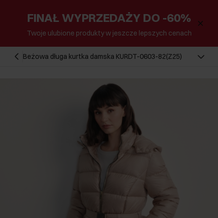
FINAŁ WYPRZEDAŻY DO -60%
Twoje ulubione produkty w jeszcze lepszych cenach
Beżowa długa kurtka damska KURDT-0603-82(Z25)