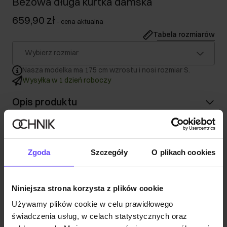
Beżowa długa kurtka damska
659,90 zł
-
cena aktualna
Tabela rozmiarów
Wybierz rozmiar
Nasza modelka ma 175 cm wzrostu i nosi rozmiar S.
Wysyłka w 1 dzień roboczy
Opis produktu
Szczegóły
Zgoda
Szczegóły
O plikach cookies
Skład
Niniejsza strona korzysta z plików cookie
Opinie
Używamy plików cookie w celu prawidłowego
świadczenia usług, w celach statystycznych oraz