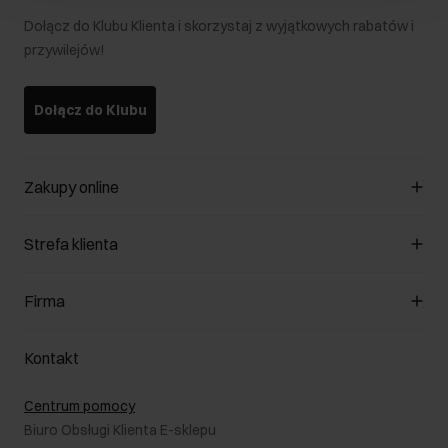
Dołącz do Klubu Klienta i skorzystaj z wyjątkowych rabatów i
przywilejów!
Dołącz do Klubu
Zakupy online
Zarządzaj cookies
Strefa klienta
O sklepie
Regulamin
Klub Klienta
Firma
Formy płatności
Regulamin promocji
Koszty dostawy
Reklamacje
O nas
Jak dokonać zwrotu?
Kontakt
Zwróć produkty
Kariera
Pielęgnacja skóry
Salony
Centrum pomocy
W podróży
B2B - Sprzedaż dla firm
Biuro Obsługi Klienta E-sklepu
Karta podarunkowa
RODO- Polityka prywatności