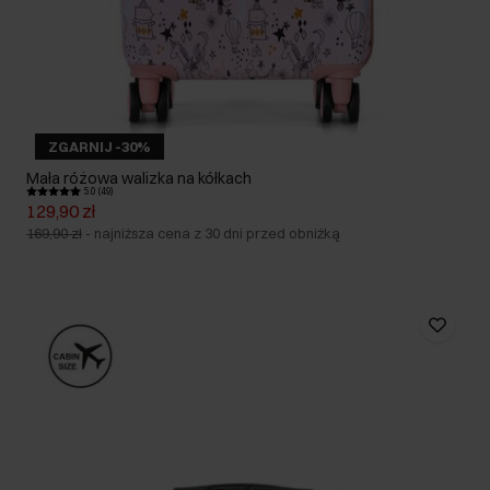
ZGARNIJ -30%
Mała różowa walizka na kółkach
5.0 (49)
129,90 zł
169,90 zł
-
najniższa cena z 30 dni przed obniżką