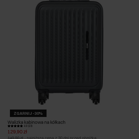
ZGARNIJ -30%
Walizka kabinowa na kółkach
4.9 (23)
129,90 zł
149,90 zł
-
najniższa cena z 30 dni przed obniżką