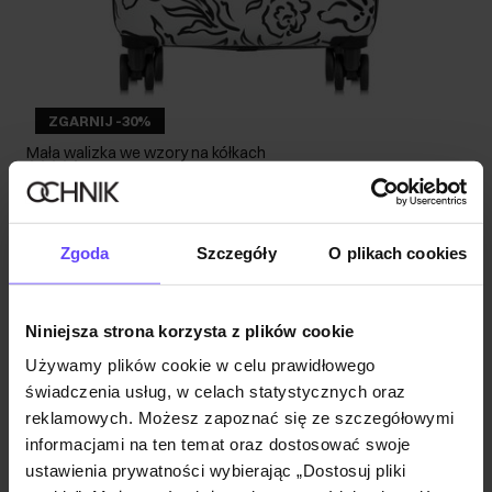
ZGARNIJ -30%
Mała walizka we wzory na kółkach
4.8 (27)
139,90 zł
199,90 zł
-
najniższa cena z 30 dni przed obniżką
Zgoda
Szczegóły
O plikach cookies
Niniejsza strona korzysta z plików cookie
Używamy plików cookie w celu prawidłowego
świadczenia usług, w celach statystycznych oraz
reklamowych. Możesz zapoznać się ze szczegółowymi
informacjami na ten temat oraz dostosować swoje
ustawienia prywatności wybierając „Dostosuj pliki