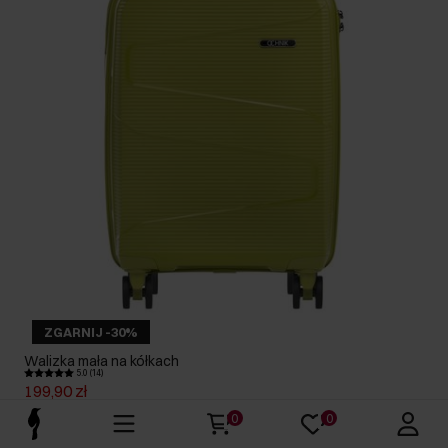
ZGARNIJ -30%
Walizka mała na kółkach
5.0 (14)
199,90 zł
449,90 zł
-
najniższa cena z 30 dni przed obniżką
0
0