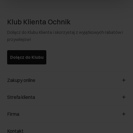
Klub Klienta Ochnik
Dołącz do Klubu Klienta i skorzystaj z wyjątkowych rabatów i
przywilejów!
Dołącz do Klubu
Zakupy online
Zarządzaj cookies
Strefa klienta
O sklepie
Regulamin
Klub Klienta
Firma
Formy płatności
Regulamin promocji
Koszty dostawy
Reklamacje
O nas
Jak dokonać zwrotu?
Kontakt
Zwróć produkty