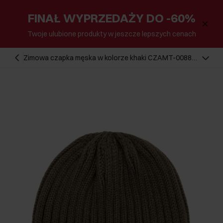
FINAŁ WYPRZEDAŻY DO -60%
Twoje ulubione produkty w jeszcze lepszych cenach
Zimowa czapka męska w kolorze khaki CZAMT-0088-
51(Z25)