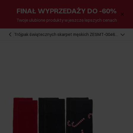
FINAŁ WYPRZEDAŻY DO -60%
Twoje ulubione produkty w jeszcze lepszych cenach
Trójpak świątecznych skarpet męskich ZESMT-0046-
15(Z24)