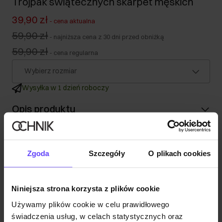
Trójpak świątecznych skarpet męskich
39,90 zł
-
cena aktualna
59,90 zł
-
najniższa cena z 30 dni przed obniżką
59,90 zł
-
cena regularna
Wybierz rozmiar
Wysyłka w 1 dzień roboczy
Opis produktu
Szczegóły
Zgoda
Szczegóły
O plikach cookies
Skład i wymiary
Niniejsza strona korzysta z plików cookie
Opinie
Używamy plików cookie w celu prawidłowego
świadczenia usług, w celach statystycznych oraz