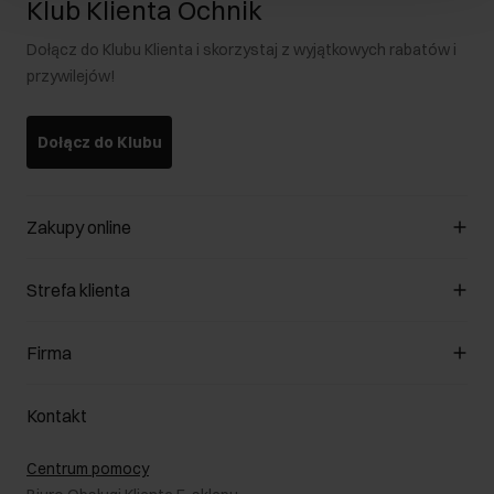
Klub Klienta Ochnik
Dołącz do Klubu Klienta i skorzystaj z wyjątkowych rabatów i
przywilejów!
Dołącz do Klubu
Zakupy online
Zarządzaj cookies
Strefa klienta
O sklepie
Regulamin
Klub Klienta
Firma
Formy płatności
Regulamin promocji
Koszty dostawy
Reklamacje
O nas
Jak dokonać zwrotu?
Kontakt
Zwróć produkty
Kariera
Pielęgnacja skóry
Salony
Centrum pomocy
W podróży
B2B - Sprzedaż dla firm