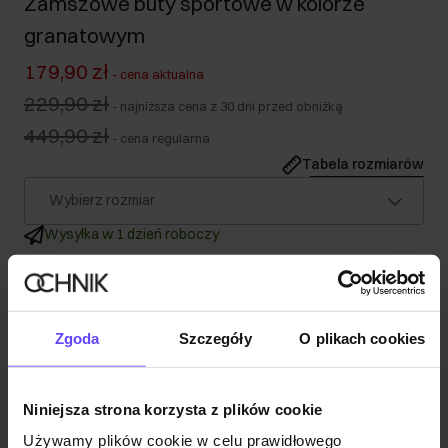
Zamszowe buty sportowe w kolorze
granatowym
179,90 zł
-
cena aktualna
229,90 zł
-
najniższa cena z 30 dni przed obniżką
449,90 zł
-
cena regularna
Tabela rozmiarów
Wybierz rozmiar
Wysyłka w 1 dzień roboczy
Opis produktu
Szczegóły
Zgoda
Szczegóły
O plikach cookies
Skład
Niniejsza strona korzysta z plików cookie
Używamy plików cookie w celu prawidłowego