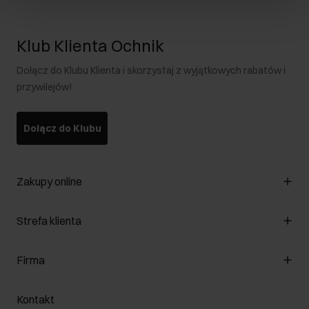
Klub Klienta Ochnik
Dołącz do Klubu Klienta i skorzystaj z wyjątkowych rabatów i
przywilejów!
Dołącz do Klubu
Zakupy online
Zarządzaj cookies
Strefa klienta
O sklepie
Regulamin
Klub Klienta
Firma
Formy płatności
Regulamin promocji
Koszty dostawy
Reklamacje
O nas
Jak dokonać zwrotu?
Kontakt
Zwróć produkty