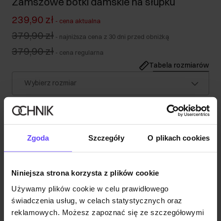
Zamszowe botki damskie na słupku
239,90 zł
-
cena aktualna
379,90 zł
-
najniższa cena z 30 dni przed obniżką
379,90 zł
-
cena regularna
Tabela rozmiarów
Wybierz rozmiar
Opis produktu
Zgoda
Szczegóły
O plikach cookies
Szczegóły
Niniejsza strona korzysta z plików cookie
Opinie
Używamy plików cookie w celu prawidłowego
świadczenia usług, w celach statystycznych oraz
reklamowych. Możesz zapoznać się ze szczegółowymi