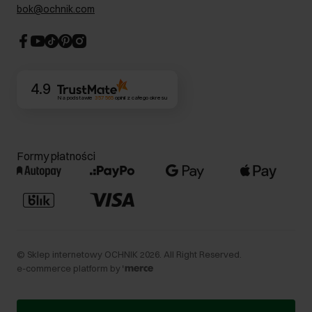
Dla akcjonariuszy
bok@ochnik.com
Strategia podatkowa
CSR
Kontakt
4.9
Na podstawie
357 565
opinii
z całego okresu
Formy płatności
©
Sklep internetowy OCHNIK
2026
. All Right Reserved.
e-commerce platform by