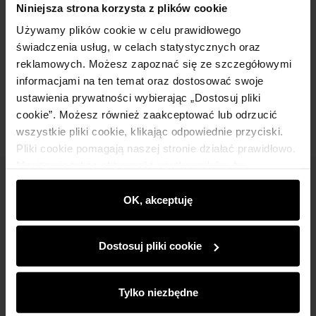
Niniejsza strona korzysta z plików cookie
Używamy plików cookie w celu prawidłowego
Skład
świadczenia usług, w celach statystycznych oraz
reklamowych. Możesz zapoznać się ze szczegółowymi
informacjami na ten temat oraz dostosować swoje
Opinie
ustawienia prywatności wybierając „Dostosuj pliki
cookie”. Możesz również zaakceptować lub odrzucić
wszystkie pliki cookie, klikając odpowiednie przyciski.
Pliki cookie pomagają naszej stronie działać prawidłowo.
Monitorują także aktywność użytkowników, by
wyświetlać im dopasowane do ich preferencji treści,
Newsletter
rekomendacje oraz komunikaty reklamowe informujące o
OK, akceptuję
Bądź na bieżąco z nowościami i promocjami!
najnowszych promocjach w e-sklepie. Informacje o tym,
jak korzystasz z naszej witryny, udostępniamy
Dostosuj pliki cookie
partnerom społecznościowym, reklamowym i
analitycznym. Partnerzy mogą połączyć te informacje z
innymi danymi otrzymanymi od Ciebie lub uzyskanymi
Tylko niezbędne
podczas korzystania z ich usług.
Zapisz się