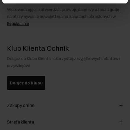
Wprowadzając i zatwierdzając swoje dane wyrażasz zgodę
na otrzymywanie newslettera na zasadach określonych w
Regulaminie
.
Klub Klienta Ochnik
Dołącz do Klubu Klienta i skorzystaj z wyjątkowych rabatów i
przywilejów!
Dołącz do Klubu
Zakupy online
Zarządzaj cookies
Strefa klienta
O sklepie