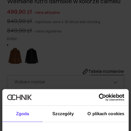
Wełniane futro damskie w kolorze camelu
499,90 zł
-
cena aktualna
849,90 zł
-
najniższa cena z 30 dni przed obniżką
849,90 zł
-
cena regularna
Kolor
:
Tabela rozmiarów
Wybierz rozmiar
Nasza modelka ma 178 cm wzrostu i nosi rozmiar S.
Wysyłka w 1 dzień roboczy
Opis produktu
Zgoda
Szczegóły
O plikach cookies
Szczegóły