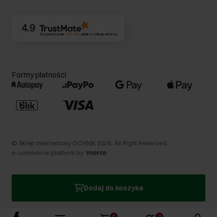
Kontakt
4.9
Na podstawie
357 202
opinii
z całego okresu
Formy płatności
©
Sklep internetowy OCHNIK
2026
. All Right Reserved.
e-commerce platform by
Dodaj do koszyka
0
0