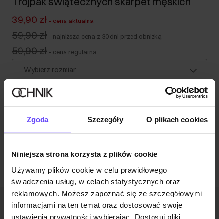
Trójpak świątecznych skarpet męskich
39,90 zł
-
cena aktualna
59,90 zł
-
najniższa cena z 30 dni przed obniżką
59,90 zł
-
cena regularna
Wybierz rozmiar
Wysyłka w 1 dzień roboczy
Opis produktu
Zgoda
Szczegóły
O plikach cookies
Opinie
Niniejsza strona korzysta z plików cookie
Używamy plików cookie w celu prawidłowego
świadczenia usług, w celach statystycznych oraz
reklamowych. Możesz zapoznać się ze szczegółowymi
informacjami na ten temat oraz dostosować swoje
Newsletter
ustawienia prywatności wybierając „Dostosuj pliki