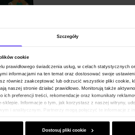
Szczegóły
 plików cookie
lu prawidłowego świadczenia usług, w celach statystycznych 
mi informacjami na ten temat oraz dostosować swoje ustawieni
esz również zaakceptować lub odrzucić wszystkie pliki cookie, k
gają naszej stronie działać prawidłowo. Monitorują także aktyw
 ich preferencji treści, rekomendacje oraz komunikaty reklamo
sklepie. Informacje o tym, jak korzystasz z naszej witryny, u
ym i analitycznym. Partnerzy mogą połączyć te informacje z 
dczas korzystania z ich usług.
Dostosuj pliki cookie