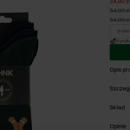
34,90 z
54,90 z
54,90 z
Wybier
Wysyłka
Opis pr
Szczeg
Skład
Opinie