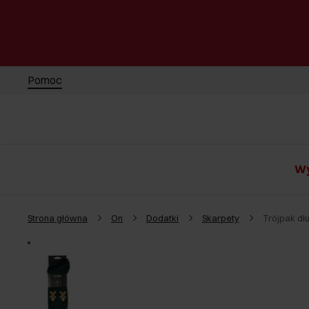
Pomoc
Wy
Strona główna
On
Dodatki
Skarpety
Trójpak dł