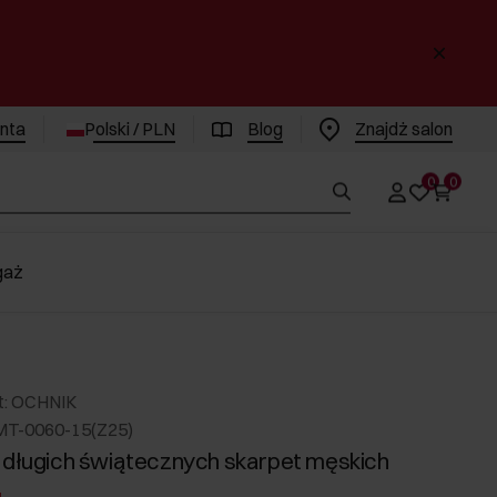
enta
Polski / PLN
Blog
Znajdż salon
0
0
gaż
t: OCHNIK
MT-0060-15(Z25)
 długich świątecznych skarpet męskich