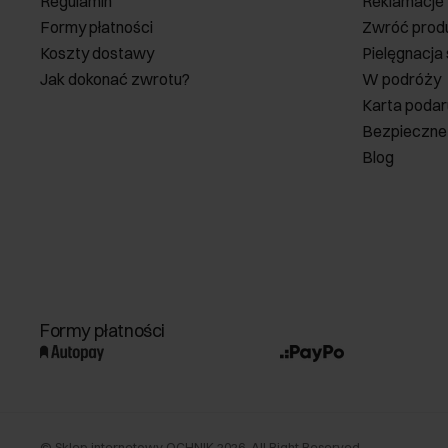
Regulamin
Reklamacje
Formy płatności
Zwróć prod
Koszty dostawy
Pielęgnacja
Jak dokonać zwrotu?
W podróży
Karta poda
Bezpieczne
Blog
Formy płatności
©
Sklep internetowy OCHNIK
2026
. All Right Reserved.