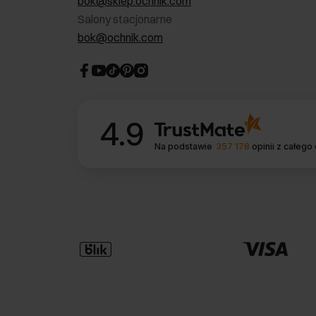
bok@sklep.ochnik.com
Salony stacjonarne
bok@ochnik.com
4.9
Na podstawie
357 178
opinii
z całego