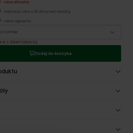
ł
-
cena aktualna
ł
-
najniższa cena z 30 dni przed obniżką
ł
-
cena regularna
z rozmiar
 w 1 dzień roboczy
Dodaj do koszyka
oduktu
óły