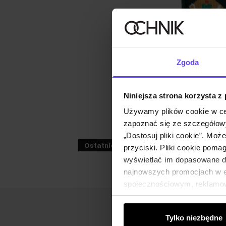
Zgoda
Niniejsza strona korzysta z
Używamy plików cookie w ce
zapoznać się ze szczegółowy
„Dostosuj pliki cookie”. Moż
Ostatnie sztuki
przyciski. Pliki cookie poma
wyświetlać im dopasowane do
najnowszych promocjach w e-
społecznościowym, reklamow
od Ciebie lub uzyskanymi po
Tylko niezbędne