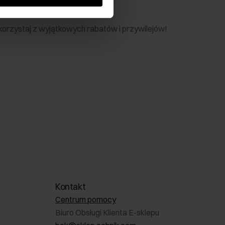
nik
 skorzystaj z wyjątkowych rabatów i przywilejów!
Kontakt
Centrum pomocy
Biuro Obsługi Klienta E-sklepu