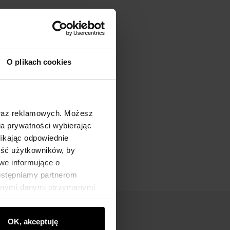
O plikach cookies
oraz reklamowych. Możesz
a prywatności wybierając
likając odpowiednie
ność użytkowników, by
we informujące o
dostępniamy partnerom
innymi danymi otrzymanymi
OK, akceptuję