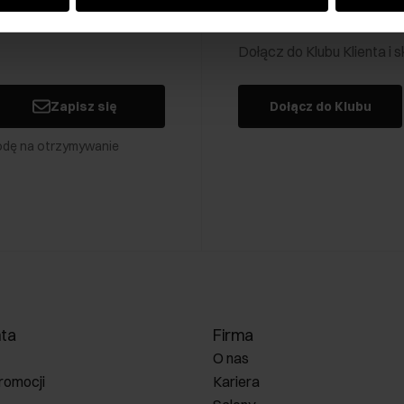
Klub Klienta Och
Dołącz do Klubu Klienta i
Zapisz się
Dołącz do Klubu
odę na otrzymywanie
nta
Firma
O nas
romocji
Kariera