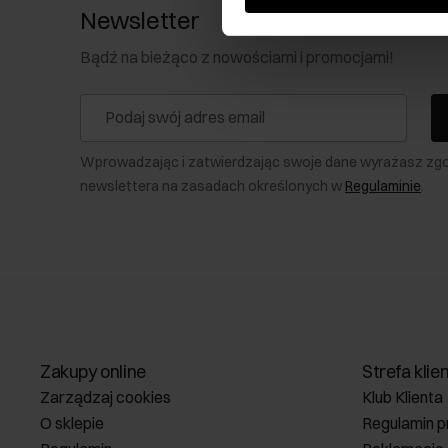
Newsletter
Bądź na bieżąco z nowościami i promocjami!
Wprowadzając i zatwierdzając swoje dane wyrażasz zg
newslettera na zasadach określonych w
Regulaminie
.
Zakupy online
Strefa klie
Zarządzaj cookies
Klub Klienta
O sklepie
Regulamin p