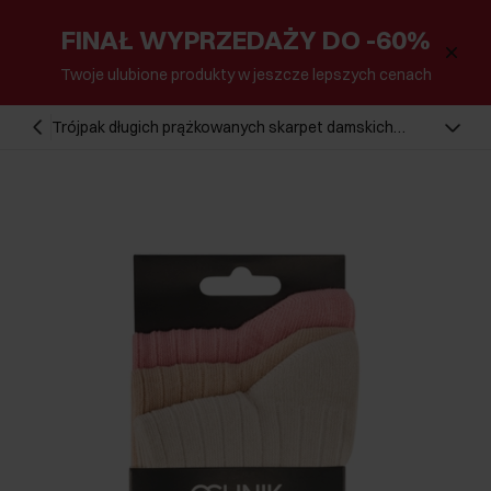
FINAŁ WYPRZEDAŻY DO -60%
Twoje ulubione produkty w jeszcze lepszych cenach
Trójpak długich prążkowanych skarpet damskich
ZESDT-0045-00(W26)