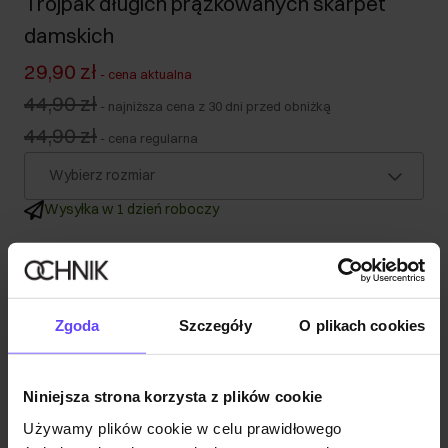
Trójpak długich prążkowanych skarpet
damskich
29,90 zł
-
cena aktualna
44,90 zł
-
najniższa cena z 30 dni przed obniżką
44,90 zł
-
cena regularna
Wybierz rozmiar
Wysyłka w 1 dzień roboczy
Opis produktu
Szczegóły
Zgoda
Szczegóły
O plikach cookies
Skład
Niniejsza strona korzysta z plików cookie
Używamy plików cookie w celu prawidłowego
Opinie