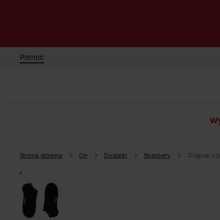
Pomoc
Wy
Strona główna
On
Dodatki
Skarpety
Trójpak cz