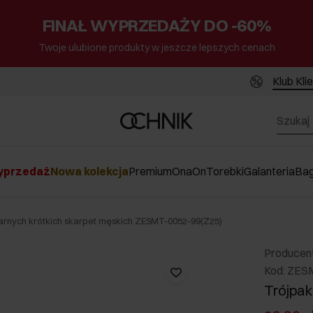
FINAŁ WYPRZEDAŻY DO -60%
Twoje ulubione produkty w jeszcze lepszych cenach
Klub Kli
przedaż
Nowa kolekcja
Premium
Ona
On
Torebki
Galanteria
Ba
arnych krótkich skarpet męskich ZESMT-0052-99(Z25)
Producen
Kod: ZES
Trójpak