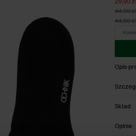
29,90 z
44,90 z
44,90 z
Wybier
Opis pr
Szczeg
Skład
Opinie