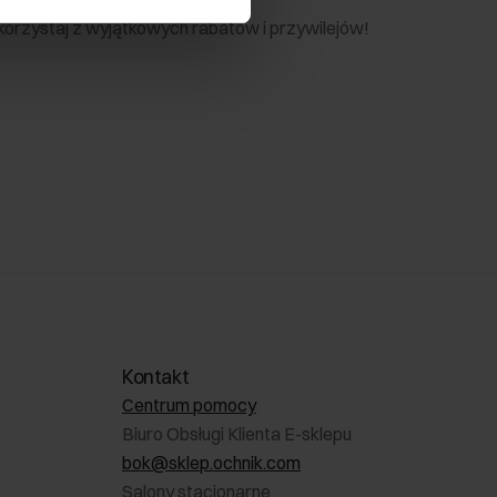
 skorzystaj z wyjątkowych rabatów i przywilejów!
Kontakt
Centrum pomocy
Biuro Obsługi Klienta E-sklepu
bok@sklep.ochnik.com
Salony stacjonarne