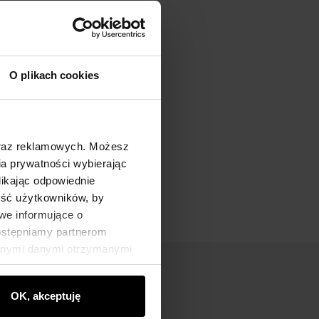
O plikach cookies
oraz reklamowych. Możesz
a prywatności wybierając
likając odpowiednie
ność użytkowników, by
we informujące o
dostępniamy partnerom
innymi danymi otrzymanymi
OK, akceptuję
nik