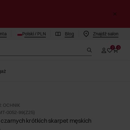
enta
Polski / PLN
Blog
Znajdż salon
0
0
gaż
t: OCHNIK
MT-0052-99(Z25)
 czarnych krótkich skarpet męskich