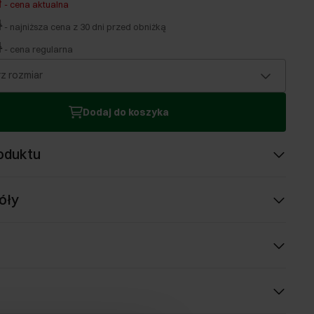
ł
-
cena aktualna
ł
-
najniższa cena z 30 dni przed obniżką
ł
-
cena regularna
z rozmiar
Dodaj do koszyka
oduktu
óły