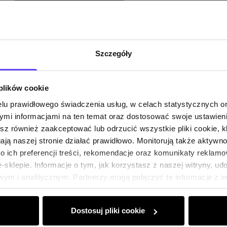
Szczegóły
 plików cookie
lu prawidłowego świadczenia usług, w celach statystycznych 
mi informacjami na ten temat oraz dostosować swoje ustawieni
esz również zaakceptować lub odrzucić wszystkie pliki cookie, k
gają naszej stronie działać prawidłowo. Monitorują także aktyw
 ich preferencji treści, rekomendacje oraz komunikaty reklamo
sklepie. Informacje o tym, jak korzystasz z naszej witryny, u
ym i analitycznym. Partnerzy mogą połączyć te informacje z 
dczas korzystania z ich usług.
Dostosuj pliki cookie
Klub Klienta Och