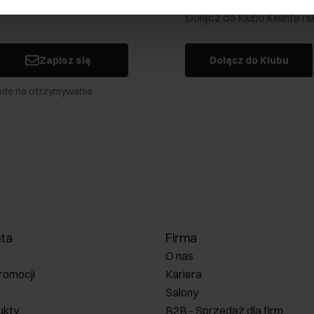
Dołącz do Klubu Klienta i
Zapisz się
Dołącz do Klubu
odę na otrzymywanie
nta
Firma
O nas
romocji
Kariera
Salony
ukty
B2B - Sprzedaż dla firm