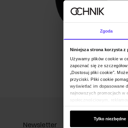
Zgoda
Niniejsza strona korzysta z
Używamy plików cookie w ce
zapoznać się ze szczegółowy
„Dostosuj pliki cookie”. Moż
przyciski. Pliki cookie poma
wyświetlać im dopasowane do
najnowszych promocjach w e-
społecznościowym, reklamow
od Ciebie lub uzyskanymi po
Tylko niezbędne
Newsletter