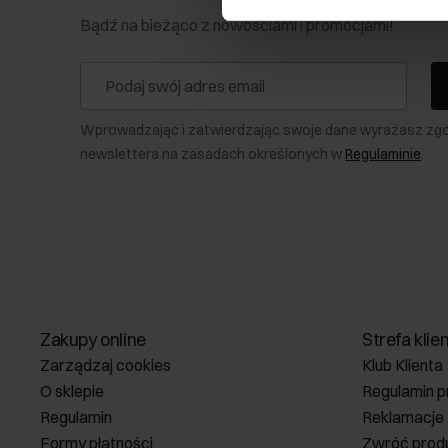
Bądź na bieżąco z nowościami i promocjami!
Wprowadzając i zatwierdzając swoje dane wyrażasz zg
newslettera na zasadach określonych w
Regulaminie
.
Zakupy online
Strefa klie
Zarządzaj cookies
Klub Klienta
O sklepie
Regulamin p
Regulamin
Reklamacje
Formy płatności
Zwróć prod