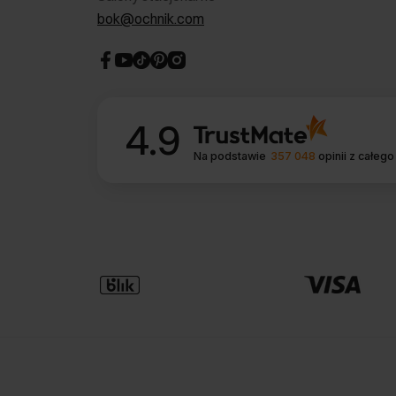
bok@ochnik.com
4.9
Na podstawie
357 048
opinii
z całego