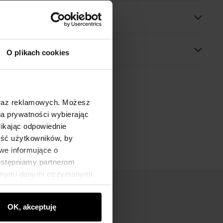
O plikach cookies
oraz reklamowych. Możesz
a prywatności wybierając
likając odpowiednie
ność użytkowników, by
we informujące o
dostępniamy partnerom
innymi danymi otrzymanymi
OK, akceptuję
nik