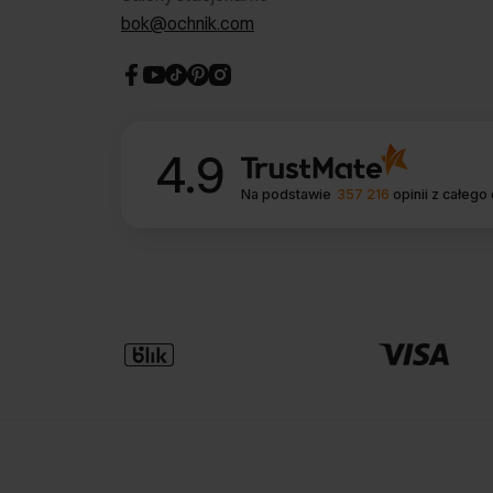
bok@ochnik.com
4.9
Na podstawie
357 216
opinii
z całego