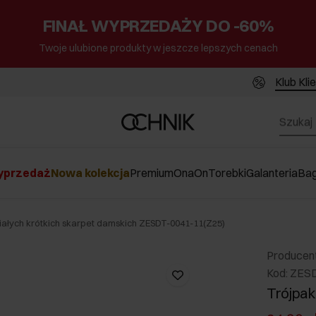
FINAŁ WYPRZEDAŻY DO -60%
Twoje ulubione produkty w jeszcze lepszych cenach
Klub Kli
przedaż
Nowa kolekcja
Premium
Ona
On
Torebki
Galanteria
Ba
iałych krótkich skarpet damskich ZESDT-0041-11(Z25)
Producen
Kod: ZES
Trójpak