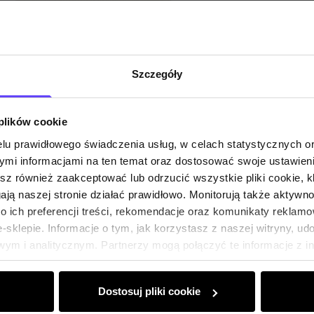
Skład
Opinie
Szczegóły
 plików cookie
lu prawidłowego świadczenia usług, w celach statystycznych 
mi informacjami na ten temat oraz dostosować swoje ustawieni
esz również zaakceptować lub odrzucić wszystkie pliki cookie, k
gają naszej stronie działać prawidłowo. Monitorują także aktyw
 ich preferencji treści, rekomendacje oraz komunikaty reklamo
sklepie. Informacje o tym, jak korzystasz z naszej witryny, u
ym i analitycznym. Partnerzy mogą połączyć te informacje z 
dczas korzystania z ich usług.
Dostosuj pliki cookie
Klub Klienta Och