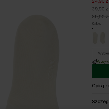
24,90 z
39,90 z
39,90 z
Kolor
:
Wybier
Wysyłka
Opis pr
Szczeg