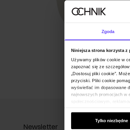
Zgoda
Niniejsza strona korzysta z
Używamy plików cookie w ce
zapoznać się ze szczegółowy
„Dostosuj pliki cookie”. Moż
przyciski. Pliki cookie poma
wyświetlać im dopasowane do
najnowszych promocjach w e-
społecznościowym, reklamow
od Ciebie lub uzyskanymi po
Tylko niezbędne
Newsletter