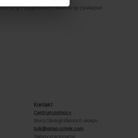
 skorzystaj z wyjątkowych rabatów i przywilejów!
Kontakt
Centrum pomocy
Biuro Obsługi Klienta E-sklepu
bok@sklep.ochnik.com
Salony stacjonarne