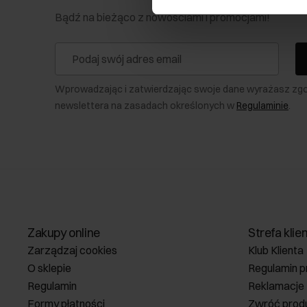
Bądź na bieżąco z nowościami i promocjami!
Wprowadzając i zatwierdzając swoje dane wyrażasz zg
newslettera na zasadach określonych w
Regulaminie
.
Zakupy online
Strefa klie
Zarządzaj cookies
Klub Klienta
O sklepie
Regulamin p
Regulamin
Reklamacje
Formy płatności
Zwróć prod