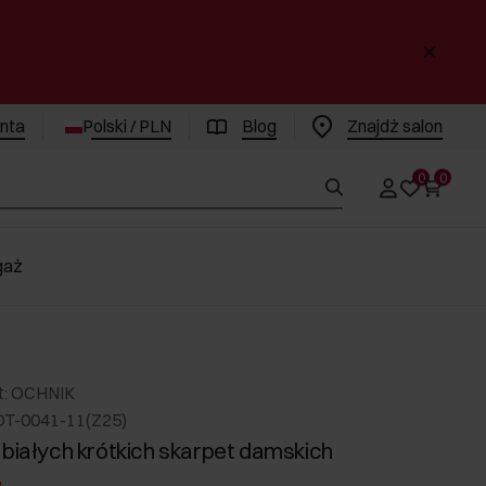
enta
Polski / PLN
Blog
Znajdż salon
0
0
gaż
t: OCHNIK
DT-0041-11(Z25)
 białych krótkich skarpet damskich