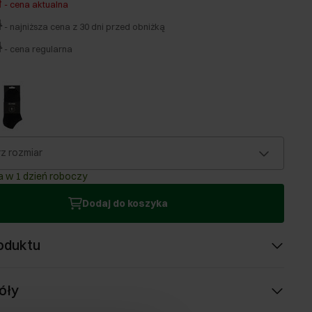
ł
-
cena aktualna
ł
-
najniższa cena z 30 dni przed obniżką
ł
-
cena regularna
z rozmiar
 w 1 dzień roboczy
Dodaj do koszyka
oduktu
óły