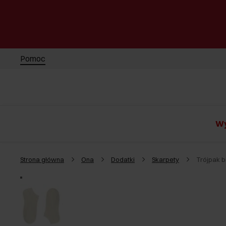
Pomoc
Wy
Strona główna
Ona
Dodatki
Skarpety
Trójpak b