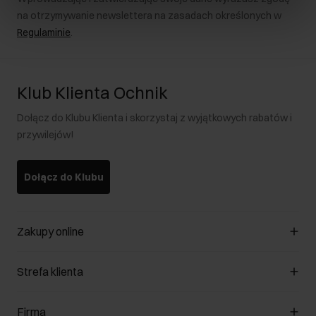
na otrzymywanie newslettera na zasadach określonych w
Regulaminie
.
Klub Klienta Ochnik
Dołącz do Klubu Klienta i skorzystaj z wyjątkowych rabatów i
przywilejów!
Dołącz do Klubu
Zakupy online
Zarządzaj cookies
Strefa klienta
O sklepie
Regulamin
Klub Klienta
Firma