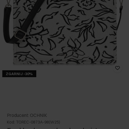
ZGARNIJ -30%
Producent: OCHNIK
Kod: TOREC-0873A-98(W25)