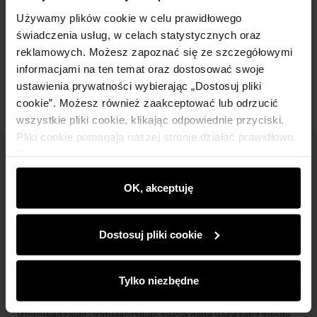
Skład i wymiary
Używamy plików cookie w celu prawidłowego
świadczenia usług, w celach statystycznych oraz
reklamowych. Możesz zapoznać się ze szczegółowymi
Opinie
informacjami na ten temat oraz dostosować swoje
ustawienia prywatności wybierając „Dostosuj pliki
cookie”. Możesz również zaakceptować lub odrzucić
wszystkie pliki cookie, klikając odpowiednie przyciski.
Pliki cookie pomagają naszej stronie działać prawidłowo.
Monitorują także aktywność użytkowników, by
Newsletter
wyświetlać im dopasowane do ich preferencji treści,
rekomendacje oraz komunikaty reklamowe informujące o
OK, akceptuję
Bądź na bieżąco z nowościami i promocjami!
najnowszych promocjach w e-sklepie. Informacje o tym,
jak korzystasz z naszej witryny, udostępniamy
Dostosuj pliki cookie
partnerom społecznościowym, reklamowym i
analitycznym. Partnerzy mogą połączyć te informacje z
innymi danymi otrzymanymi od Ciebie lub uzyskanymi
Zapisz się
Tylko niezbędne
podczas korzystania z ich usług.
Wprowadzając i zatwierdzając swoje dane wyrażasz zgodę