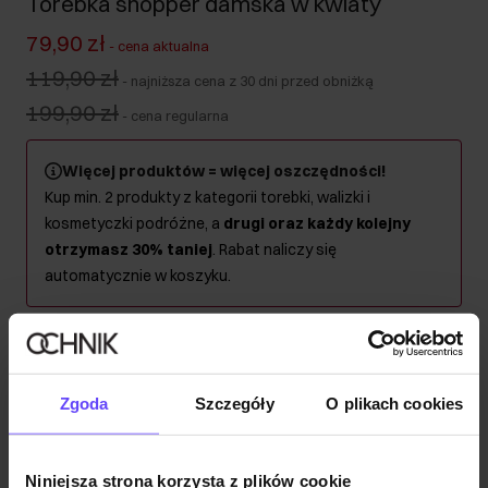
Torebka shopper damska w kwiaty
79,90 zł
-
cena aktualna
119,90 zł
-
najniższa cena z 30 dni przed obniżką
199,90 zł
-
cena regularna
Więcej produktów = więcej oszczędności!
Kup min. 2 produkty z kategorii torebki, walizki i
kosmetyczki podróżne, a
drugi oraz każdy kolejny
otrzymasz 30% taniej
. Rabat naliczy się
automatycznie w koszyku.
Wysyłka w 1 dzień roboczy
Opis produktu
Zgoda
Szczegóły
O plikach cookies
Szczegóły
Niniejsza strona korzysta z plików cookie