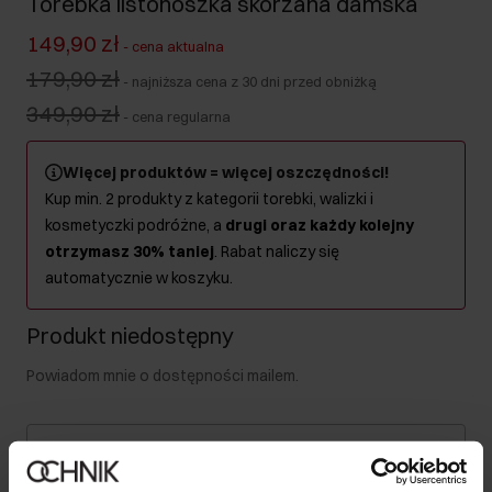
Torebka listonoszka skórzana damska
149,90 zł
-
cena aktualna
179,90 zł
-
najniższa cena z 30 dni przed obniżką
349,90 zł
-
cena regularna
Więcej produktów = więcej oszczędności!
Kup min. 2 produkty z kategorii torebki, walizki i
kosmetyczki podróżne, a
drugi oraz każdy kolejny
otrzymasz 30% taniej
. Rabat naliczy się
automatycznie w koszyku.
Produkt niedostępny
Powiadom mnie o dostępności mailem.
Twój adres email