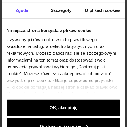
Powiadom o dostępności
Zgoda
Szczegóły
O plikach cookies
Niniejsza strona korzysta z plików cookie
Opis produktu
Używamy plików cookie w celu prawidłowego
świadczenia usług, w celach statystycznych oraz
Szczegóły
reklamowych. Możesz zapoznać się ze szczegółowymi
informacjami na ten temat oraz dostosować swoje
ustawienia prywatności wybierając „Dostosuj pliki
Skład i wymiary
cookie”. Możesz również zaakceptować lub odrzucić
wszystkie pliki cookie, klikając odpowiednie przyciski.
Pliki cookie pomagają naszej stronie działać prawidłowo.
Opinie
Monitorują także aktywność użytkowników, by
wyświetlać im dopasowane do ich preferencji treści,
rekomendacje oraz komunikaty reklamowe informujące o
OK, akceptuję
najnowszych promocjach w e-sklepie. Informacje o tym,
jak korzystasz z naszej witryny, udostępniamy
Dostosuj pliki cookie