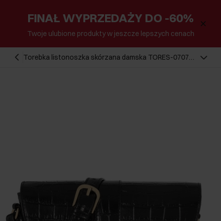
FINAŁ WYPRZEDAŻY DO -60%
Twoje ulubione produkty w jeszcze lepszych cenach
Torebka listonoszka skórzana damska TORES-0707D-
99(W25)