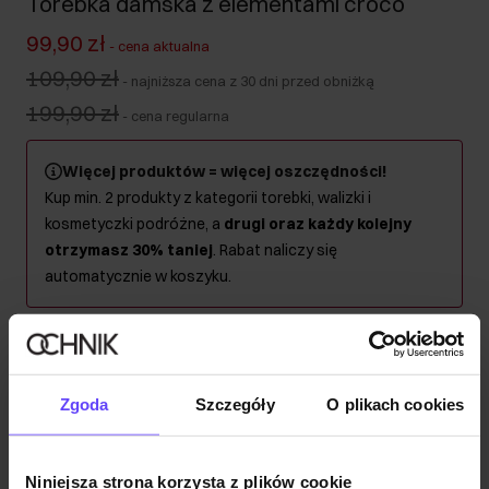
Torebka damska z elementami croco
99,90 zł
-
cena aktualna
109,90 zł
-
najniższa cena z 30 dni przed obniżką
199,90 zł
-
cena regularna
Więcej produktów = więcej oszczędności!
Kup min. 2 produkty z kategorii torebki, walizki i
kosmetyczki podróżne, a
drugi oraz każdy kolejny
otrzymasz 30% taniej
. Rabat naliczy się
automatycznie w koszyku.
Wysyłka do 2 dni roboczych
Opis produktu
Zgoda
Szczegóły
O plikach cookies
Szczegóły
Niniejsza strona korzysta z plików cookie