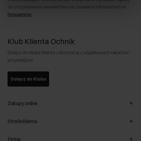
na otrzymywanie newslettera na zasadach określonych w
Regulaminie
.
Klub Klienta Ochnik
Dołącz do Klubu Klienta i skorzystaj z wyjątkowych rabatów i
przywilejów!
Dołącz do Klubu
Zakupy online
Zarządzaj cookies
Strefa klienta
O sklepie
Regulamin
Klub Klienta
Firma