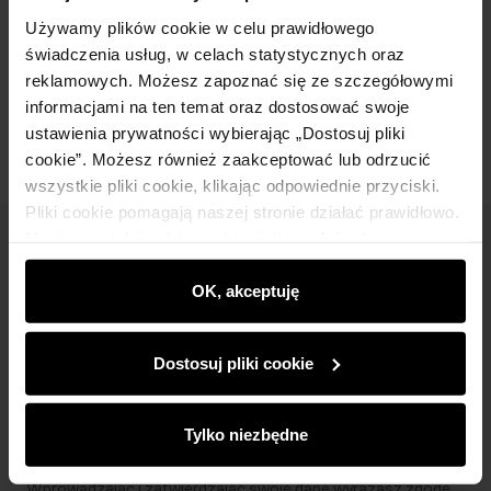
Skład i wymiary
Używamy plików cookie w celu prawidłowego
świadczenia usług, w celach statystycznych oraz
reklamowych. Możesz zapoznać się ze szczegółowymi
Opinie
informacjami na ten temat oraz dostosować swoje
ustawienia prywatności wybierając „Dostosuj pliki
cookie”. Możesz również zaakceptować lub odrzucić
wszystkie pliki cookie, klikając odpowiednie przyciski.
Pliki cookie pomagają naszej stronie działać prawidłowo.
Monitorują także aktywność użytkowników, by
Newsletter
wyświetlać im dopasowane do ich preferencji treści,
rekomendacje oraz komunikaty reklamowe informujące o
OK, akceptuję
Bądź na bieżąco z nowościami i promocjami!
najnowszych promocjach w e-sklepie. Informacje o tym,
jak korzystasz z naszej witryny, udostępniamy
Dostosuj pliki cookie
partnerom społecznościowym, reklamowym i
analitycznym. Partnerzy mogą połączyć te informacje z
innymi danymi otrzymanymi od Ciebie lub uzyskanymi
Zapisz się
Tylko niezbędne
podczas korzystania z ich usług.
Wprowadzając i zatwierdzając swoje dane wyrażasz zgodę