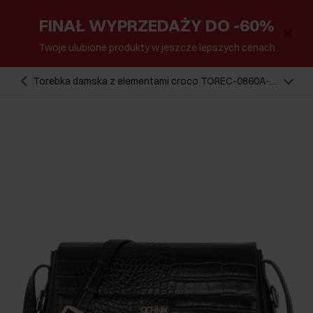
FINAŁ WYPRZEDAŻY DO -60%
Twoje ulubione produkty w jeszcze lepszych cenach
Torebka damska z elementami croco TOREC-0860A-
97(Z25)