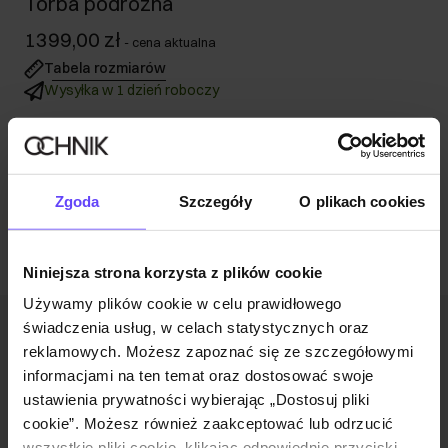
Torba podróżna
1399,00 zł
-
cena aktualna
Tabela rozmiarów
Wysyłka w 1 dzień roboczy
Opis produktu
Opinie
Zgoda
Szczegóły
O plikach cookies
Niniejsza strona korzysta z plików cookie
Używamy plików cookie w celu prawidłowego
świadczenia usług, w celach statystycznych oraz
Newsletter
reklamowych. Możesz zapoznać się ze szczegółowymi
informacjami na ten temat oraz dostosować swoje
Bądź na bieżąco z nowościami i promocjami!
ustawienia prywatności wybierając „Dostosuj pliki
cookie”. Możesz również zaakceptować lub odrzucić
wszystkie pliki cookie, klikając odpowiednie przyciski.