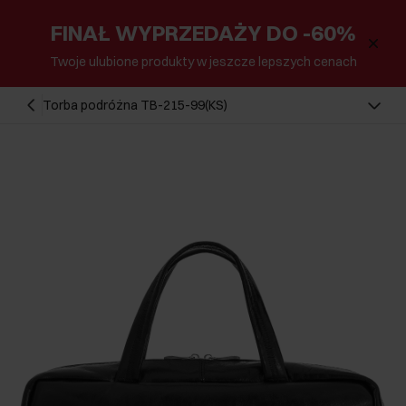
FINAŁ WYPRZEDAŻY DO -60%
Twoje ulubione produkty w jeszcze lepszych cenach
Torba podróżna TB-215-99(KS)