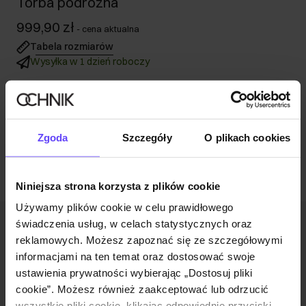
Torba podróżna
999,90 zł
-
cena aktualna
Tabela rozmiarów
Wysyłka w 1 dzień roboczy
Opis produktu
Opinie
Zgoda
Szczegóły
O plikach cookies
Niniejsza strona korzysta z plików cookie
Używamy plików cookie w celu prawidłowego
świadczenia usług, w celach statystycznych oraz
Newsletter
reklamowych. Możesz zapoznać się ze szczegółowymi
informacjami na ten temat oraz dostosować swoje
Bądź na bieżąco z nowościami i promocjami!
ustawienia prywatności wybierając „Dostosuj pliki
cookie”. Możesz również zaakceptować lub odrzucić
wszystkie pliki cookie, klikając odpowiednie przyciski.