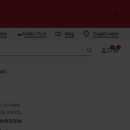
enta
Polski / PLN
Blog
Znajdż salon
0
0
gaż
t: OCHNIK
209-99(KS)
podróżna