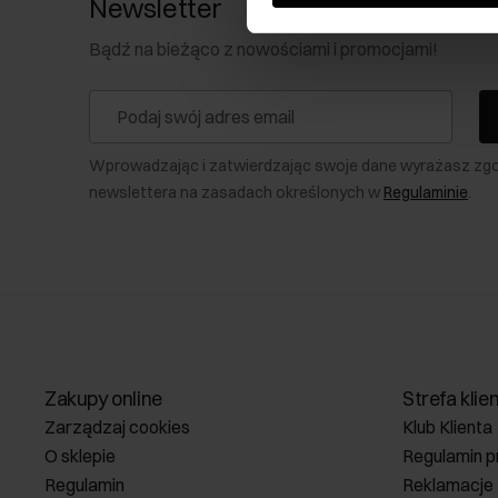
Newsletter
Bądź na bieżąco z nowościami i promocjami!
Wprowadzając i zatwierdzając swoje dane wyrażasz zg
newslettera na zasadach określonych w
Regulaminie
.
Zakupy online
Strefa klie
Zarządzaj cookies
Klub Klienta
O sklepie
Regulamin p
Regulamin
Reklamacje