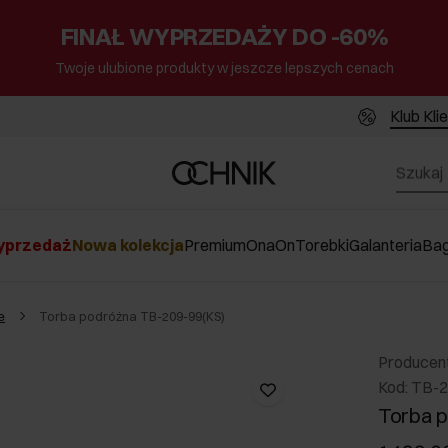
FINAŁ WYPRZEDAŻY DO -60%
Twoje ulubione produkty w jeszcze lepszych cenach
Klub Kli
przedaż
Nowa kolekcja
Premium
Ona
On
Torebki
Galanteria
Ba
e
Torba podróżna TB-209-99(KS)
Producen
Kod: TB-
Torba 