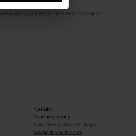
nik
 skorzystaj z wyjątkowych rabatów i przywilejów!
Kontakt
Centrum pomocy
Biuro Obsługi Klienta E-sklepu
bok@sklep.ochnik.com