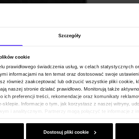
Szczegóły
 plików cookie
lu prawidłowego świadczenia usług, w celach statystycznych 
mi informacjami na ten temat oraz dostosować swoje ustawieni
esz również zaakceptować lub odrzucić wszystkie pliki cookie, k
gają naszej stronie działać prawidłowo. Monitorują także aktyw
 ich preferencji treści, rekomendacje oraz komunikaty reklamo
sklepie. Informacje o tym, jak korzystasz z naszej witryny, u
ym i analitycznym. Partnerzy mogą połączyć te informacje z 
dczas korzystania z ich usług.
Dostosuj pliki cookie