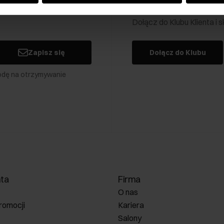
Klub Klienta Och
Dołącz do Klubu Klienta i
Zapisz się
Dołącz do Klubu
odę na otrzymywanie
nta
Firma
O nas
romocji
Kariera
Salony