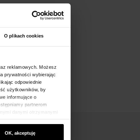
O plikach cookies
oraz reklamowych. Możesz
a prywatności wybierając
likając odpowiednie
ność użytkowników, by
we informujące o
dostępniamy partnerom
innymi danymi otrzymanymi
OK, akceptuję