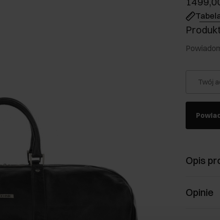
1499,00
Tabel
Produkt
Powiadom 
Twój a
Powia
Opis pr
Opinie