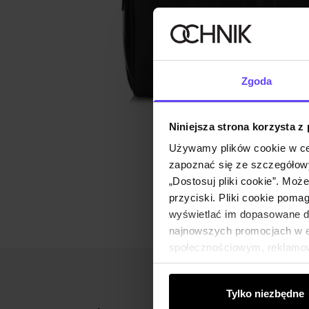
Zgoda
Niniejsza strona korzysta z
Używamy plików cookie w ce
zapoznać się ze szczegółowy
„Dostosuj pliki cookie”. Moż
przyciski. Pliki cookie poma
wyświetlać im dopasowane do
najnowszych promocjach w e-
społecznościowym, reklamow
od Ciebie lub uzyskanymi po
Tylko niezbędne