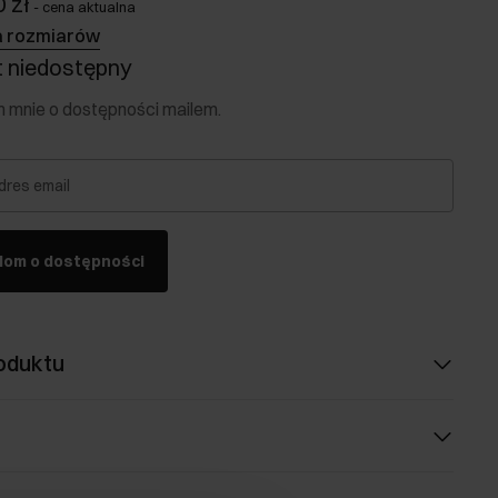
 zł
-
cena aktualna
a rozmiarów
 niedostępny
mnie o dostępności mailem.
dres email
dom o dostępności
oduktu