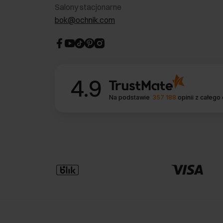
Salony stacjonarne
bok@ochnik.com
4.9
Na podstawie
357 188
opinii
z całego