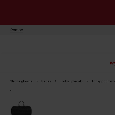
Pomoc
Wy
Strona główna
Bagaż
Torby i plecaki
Torby podróżn