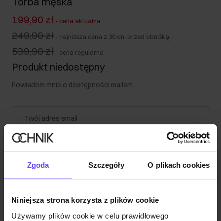
Torba męska
199,90 zł
-
cena aktualna
249,90 zł
-
najniższa cena z 30 dni przed obniżką
539,90 zł
-
cena regularna
Produkt niedostępny
Powiadom mnie o dostępności mailem.
Twój adres email
Powiadom o dostępności
Zgoda
Szczegóły
O plikach cookies
Opis produktu
Niniejsza strona korzysta z plików cookie
Używamy plików cookie w celu prawidłowego