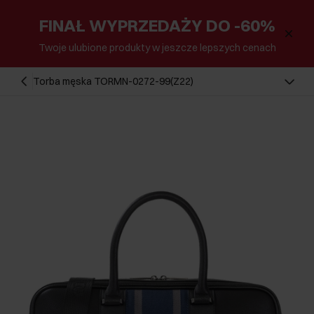
FINAŁ WYPRZEDAŻY DO -60%
Twoje ulubione produkty w jeszcze lepszych cenach
Torba męska TORMN-0272-99(Z22)