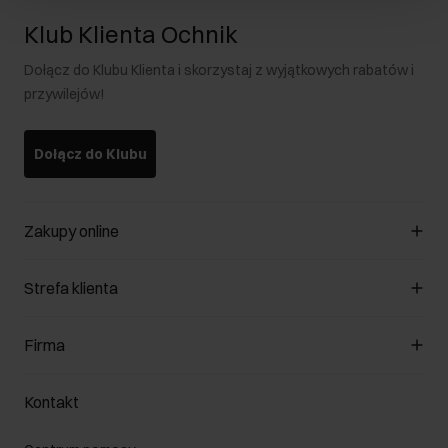
Klub Klienta Ochnik
Dołącz do Klubu Klienta i skorzystaj z wyjątkowych rabatów i
przywilejów!
Dołącz do Klubu
Zakupy online
Zarządzaj cookies
Strefa klienta
O sklepie
Regulamin
Klub Klienta
Firma
Formy płatności
Regulamin promocji
Koszty dostawy
Reklamacje
O nas
Jak dokonać zwrotu?
Kontakt
Zwróć produkty
Kariera
Pielęgnacja skóry
Salony