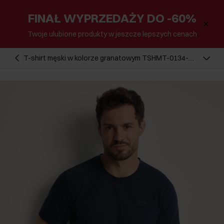
FINAŁ WYPRZEDAŻY DO -60%
Twoje ulubione produkty w jeszcze lepszych cenach
T-shirt męski w kolorze granatowym TSHMT-0134-
68(Z25)