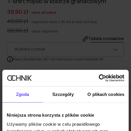
T-shirt męski w kolorze granatowym
39,90 zł
-
cena aktualna
49,90 zł
-
najniższa cena z 30 dni przed obniżką
99,90 zł
-
cena regularna
Tabela rozmiarów
Wybierz rozmiar
Nasz model ma 187 cm wzrostu i nosi rozmiar M.
Opis produktu
Szczegóły
Zgoda
Szczegóły
O plikach cookies
Skład
Niniejsza strona korzysta z plików cookie
Używamy plików cookie w celu prawidłowego
Opinie